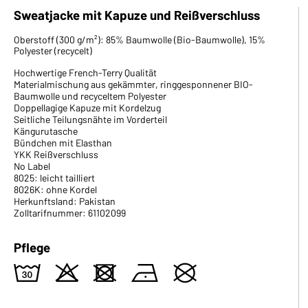
Sweatjacke mit Kapuze und Reißverschluss
Oberstoff (300 g/m²): 85% Baumwolle (Bio-Baumwolle), 15%
Polyester (recycelt)
Hochwertige French-Terry Qualität
Materialmischung aus gekämmter, ringgesponnener BIO-
Baumwolle und recyceltem Polyester
Doppellagige Kapuze mit Kordelzug
Seitliche Teilungsnähte im Vorderteil
Kängurutasche
Bündchen mit Elasthan
YKK Reißverschluss
No Label
8025: leicht tailliert
8026K: ohne Kordel
Herkunftsland: Pakistan
Zolltarifnummer: 61102099
Pflege
w
o
d
n
U