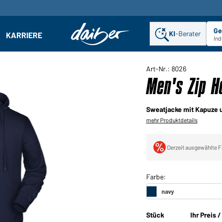
Ge
KI
-Berater
KARRIERE
ehmen: Untermenü öffnen
Ind
Art-Nr.: 8026
Men's Zip H
Sweatjacke mit Kapuze 
mehr Produktdetails
Derzeit ausgewählte F
Stück
Ihr Preis 