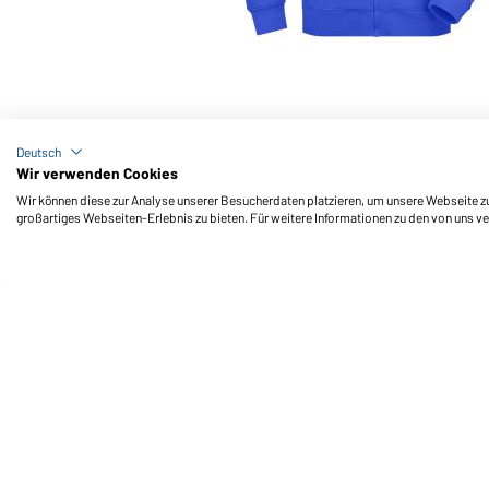
Art-Nr.: JN042
Men's Hooded Jacket (royal)
Deutsch
Wir verwenden Cookies
Wir können diese zur Analyse unserer Besucherdaten platzieren, um unsere Webseite zu 
großartiges Webseiten-Erlebnis zu bieten. Für weitere Informationen zu den von uns v
Daiber Service
Fu
Ihre Ansprechpartner
Außendienst anfordern
Kontaktformular