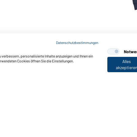
Art-Nr.: JN059
Hooded Jacket (navy)
Datenschutzbestimmungen
Notwe
verbessern, personalisierte Inhalte anzuzeigen und Ihnen ein
erwendeten Cookies öffnen Sie die Einstellungen.
Alles
akzeptiere
nktionen & Pflege
Produkteigenschaften
Pflegehinweise
Größen