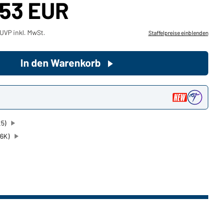
,53 EUR
Sie möchten gerne für Ihren
UVP inkl. MwSt.
Staffelpreise einblenden
privaten Bedarf einkaufen?
Hier geht's zu unserem
Endkundenshop
In den Warenkorb
n
25)
26K)