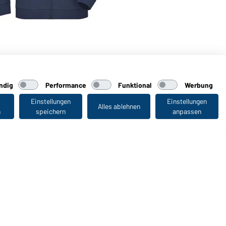
ndig
Performance
Funktional
Werbung
Einstellungen
Einstellungen
Alles ablehnen
n
speichern
anpassen
Zuletzt angesehen
WORKWEAR COLLECTION
Die ideale Wahl für Professionals: Kollektionen
entdecken!