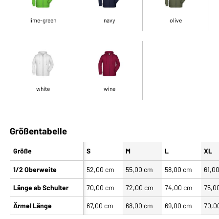
lime-green
navy
olive
white
wine
Größentabelle
Größe
S
M
L
XL
1/2 Oberweite
52,00 cm
55,00 cm
58,00 cm
61,0
Länge ab Schulter
70,00 cm
72,00 cm
74,00 cm
75,0
Ärmel Länge
67,00 cm
68,00 cm
69,00 cm
70,0