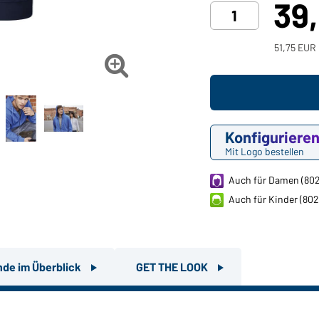
39
51,75 EUR 

Konfiguriere
Mit Logo bestellen
Auch für Damen (80
Auch für Kinder (80
nde im Überblick
GET THE LOOK