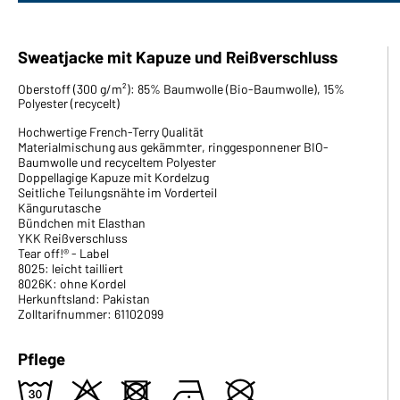
Sweatjacke mit Kapuze und Reißverschluss
Oberstoff (300 g/m²): 85% Baumwolle (Bio-Baumwolle), 15%
Polyester (recycelt)
Hochwertige French-Terry Qualität
Materialmischung aus gekämmter, ringgesponnener BIO-
Baumwolle und recyceltem Polyester
Doppellagige Kapuze mit Kordelzug
Seitliche Teilungsnähte im Vorderteil
Kängurutasche
Bündchen mit Elasthan
YKK Reißverschluss
Tear off!® - Label
8025: leicht tailliert
8026K: ohne Kordel
Herkunftsland: Pakistan
Zolltarifnummer: 61102099
Pflege
w
o
d
n
U