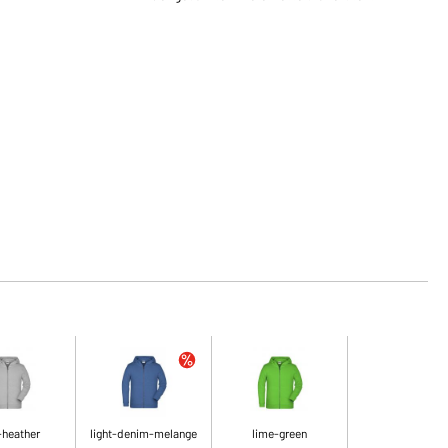
-heather
light-denim-melange
lime-green