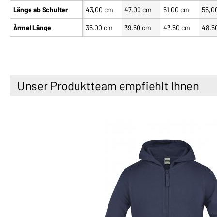
Länge ab Schulter
43,00 cm
47,00 cm
51,00 cm
55,0
Ärmel Länge
35,00 cm
39,50 cm
43,50 cm
48,5
Unser Produktteam empfiehlt Ihnen