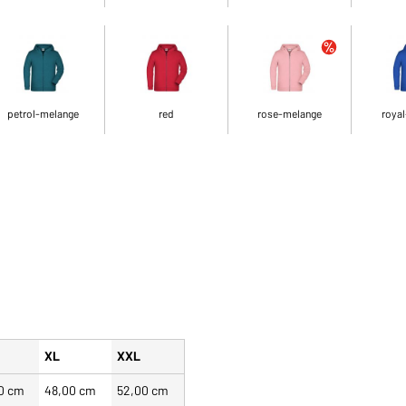
petrol-melange
red
rose-melange
royal
XL
XXL
0 cm
48,00 cm
52,00 cm