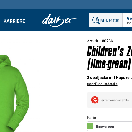
Ge
KI
-Berater
KARRIERE
ehmen: Untermenü öffnen
Ind
Art-Nr.: 8026K
Children's 
(lime-green)
Sweatjacke mit Kapuze 
mehr Produktdetails
Derzeit ausgewählte F