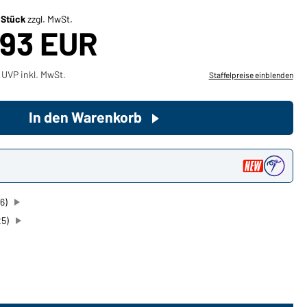
/ Stück
zzgl. MwSt.
,93 EUR
Sie möchten gerne für Ihren
privaten Bedarf einkaufen?
Hier geht's zu unserem
 UVP inkl. MwSt.
Staffelpreise einblenden
Endkundenshop
In den Warenkorb
n
6)
25)