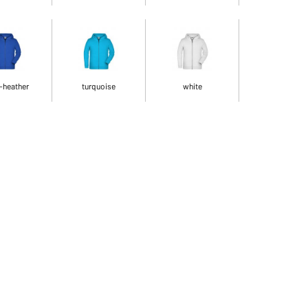
-heather
turquoise
white