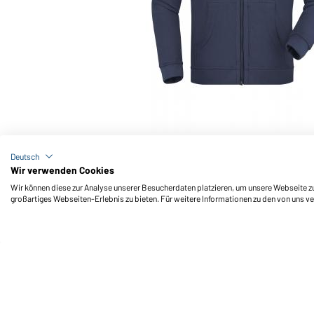
Art-Nr.: JN059K
Hooded Jacket Junior (navy)
Deutsch
Wir verwenden Cookies
Wir können diese zur Analyse unserer Besucherdaten platzieren, um unsere Webseite zu 
großartiges Webseiten-Erlebnis zu bieten. Für weitere Informationen zu den von uns v