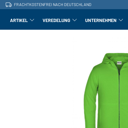
FRACHTKOSTENFREI NACH DEUTSCHLAND
ARTIKEL
VEREDELUNG
UNTERNEHMEN
Artikel: Untermenü öffnen
Veredelung: Untermenü öffnen
Untern