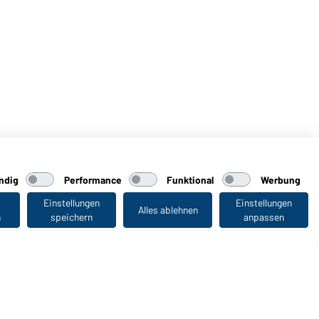
ndig
Performance
Funktional
Werbung
Einstellungen
Einstellungen
Alles ablehnen
n
speichern
anpassen
Zuletzt angesehen