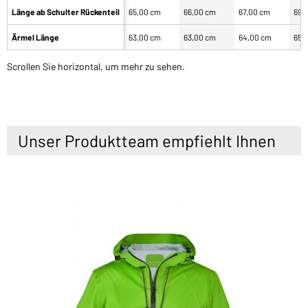
Länge ab Schulter Rückenteil
65,00 cm
66,00 cm
67,00 cm
69,
Ärmel Länge
63,00 cm
63,00 cm
64,00 cm
65,
Scrollen Sie horizontal, um mehr zu sehen.
Unser Produktteam empfiehlt Ihnen