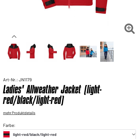
Sie möchten gerne für Ihren privaten Bedarf
einkaufen?
Hier geht's zu unserem Endkundenshop

Art-Nr.: JN1179
Ladies' Allweather Jacket (light-
red/black/light-red)
mehr Produktdetails