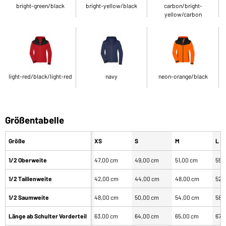
bright-green/black
bright-yellow/black
carbon/bright-
yellow/carbon
light-red/black/light-red
navy
neon-orange/black
Größentabelle
Größe
XS
S
M
L
1/2 Oberweite
47,00 cm
49,00 cm
51,00 cm
55,
1/2 Taillenweite
42,00 cm
44,00 cm
48,00 cm
52,
1/2 Saumweite
48,00 cm
50,00 cm
54,00 cm
58,
Länge ab Schulter Vorderteil
63,00 cm
64,00 cm
65,00 cm
67,