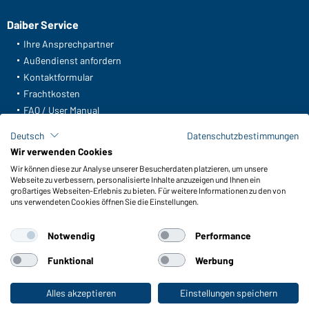
Daiber Service
Ihre Ansprechpartner
Außendienst anfordern
Kontaktformular
Frachtkosten
FAQ / User Manual
Lagerbestand abfragen
Deutsch
Datenschutzbestimmungen
Meldeportal nach Hinweisgeberschutz
Wir verwenden Cookies
Wir können diese zur Analyse unserer Besucherdaten platzieren, um unsere
Funktionen & Pflege
Webseite zu verbessern, personalisierte Inhalte anzuzeigen und Ihnen ein
Produkteigenschaften
großartiges Webseiten-Erlebnis zu bieten. Für weitere Informationen zu den von
uns verwendeten Cookies öffnen Sie die Einstellungen.
Pflegehinweise
Größen
Notwendig
Performance
Farben
Funktional
Werbung
WORKWEAR COLLECTION
Alles akzeptieren
Einstellungen speichern
Zum Privatkunden-Shop
Die ideale Wahl für Professionals: Kollektionen