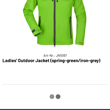
Art-Nr.: JN1097
Ladies' Outdoor Jacket (spring-green/iron-grey)
L