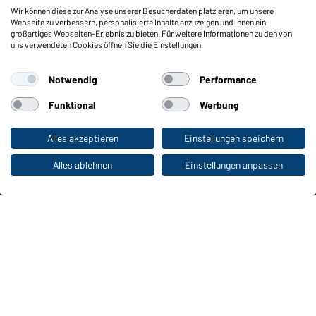
Wir können diese zur Analyse unserer Besucherdaten platzieren, um unsere
Funktionen & Pflege
Webseite zu verbessern, personalisierte Inhalte anzuzeigen und Ihnen ein
Produkteigenschaften
großartiges Webseiten-Erlebnis zu bieten. Für weitere Informationen zu den von
uns verwendeten Cookies öffnen Sie die Einstellungen.
Pflegehinweise
Größen
Notwendig
Performance
Farben
Funktional
Werbung
WORKWEAR COLLECTION
Alles akzeptieren
Einstellungen speichern
Zum Privatkunden-Shop
Die ideale Wahl für Professionals: Kollektionen
entdecken!
Alles ablehnen
Einstellungen anpassen
CORPORATE WORKWEAR
Großer Auftritt für Unternehmen: Katalog
entdecken!