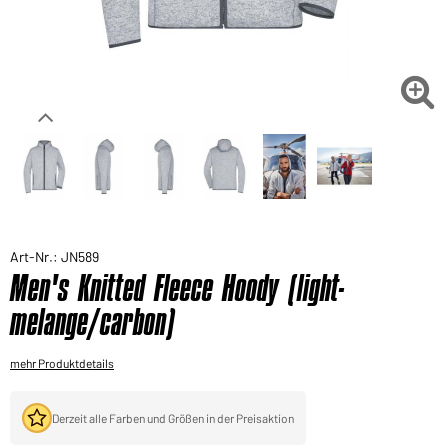
Sie möchten gerne für Ihren privaten Bedarf
einkaufen?
Hier geht's zu unserem Endkundenshop

Art-Nr.: JN589
Men's Knitted Fleece Hoody (light-
melange/carbon)
mehr Produktdetails
Derzeit alle Farben und Größen in der Preisaktion