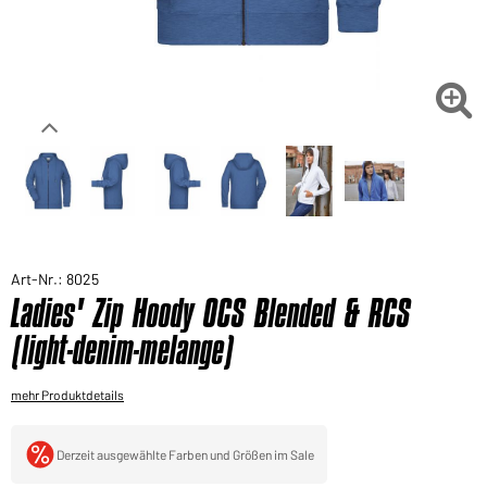
Sie möchten gerne für Ihren privaten Bedarf
einkaufen?
Hier geht's zu unserem Endkundenshop

Art-Nr.: 8025
Ladies' Zip Hoody OCS Blended & RCS
(light-denim-melange)
mehr Produktdetails
Derzeit ausgewählte Farben und Größen im Sale