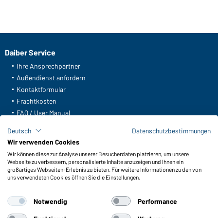
Daiber Service
Ihre Ansprechpartner
Außendienst anfordern
Kontaktformular
Frachtkosten
FAQ / User Manual
Lagerbestand abfragen
Deutsch
Datenschutzbestimmungen
Meldeportal nach Hinweisgeberschutz
Wir verwenden Cookies
Wir können diese zur Analyse unserer Besucherdaten platzieren, um unsere
Funktionen & Pflege
Webseite zu verbessern, personalisierte Inhalte anzuzeigen und Ihnen ein
Produkteigenschaften
großartiges Webseiten-Erlebnis zu bieten. Für weitere Informationen zu den von
uns verwendeten Cookies öffnen Sie die Einstellungen.
Pflegehinweise
Größen
Notwendig
Performance
Farben