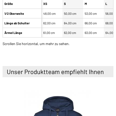
Größe
XS
S
M
L
1/2 Oberweite
48,00 cm
50,00 cm
53,00 cm
56,00 
Länge ab Schulter
62,00 cm
64,00 cm
66,00 cm
68,00 
Ärmel Länge
61,00 cm
62,00 cm
63,00 cm
64,00 
Scrollen Sie horizontal, um mehr zu sehen.
Unser Produktteam empfiehlt Ihnen