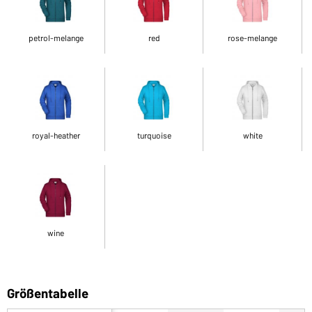
petrol-melange
red
rose-melange
royal-heather
turquoise
white
wine
Größentabelle