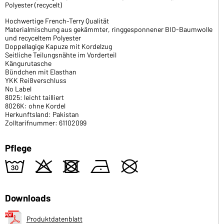
Polyester (recycelt)
Hochwertige French-Terry Qualität
Materialmischung aus gekämmter, ringgesponnener BIO-Baumwolle
und recyceltem Polyester
Doppellagige Kapuze mit Kordelzug
Seitliche Teilungsnähte im Vorderteil
Kängurutasche
Bündchen mit Elasthan
YKK Reißverschluss
No Label
8025: leicht tailliert
8026K: ohne Kordel
Herkunftsland: Pakistan
Zolltarifnummer: 61102099
Pflege
w
o
d
n
U
Downloads
Produktdatenblatt