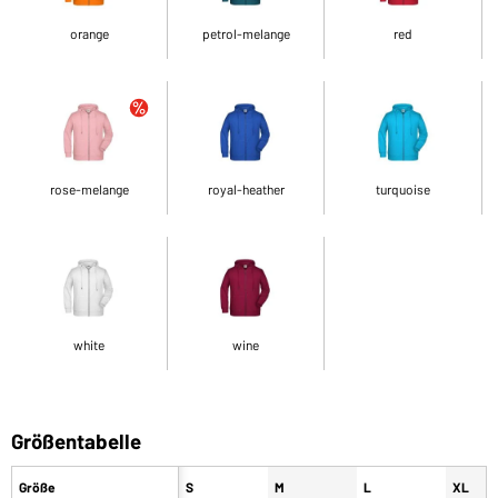
orange
petrol-melange
red
rose-melange
royal-heather
turquoise
white
wine
Größentabelle
Größe
S
M
L
XL