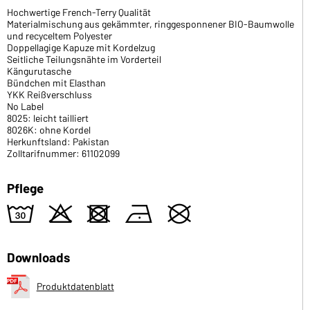
Hochwertige French-Terry Qualität
Materialmischung aus gekämmter, ringgesponnener BIO-Baumwolle
und recyceltem Polyester
Doppellagige Kapuze mit Kordelzug
Seitliche Teilungsnähte im Vorderteil
Kängurutasche
Bündchen mit Elasthan
YKK Reißverschluss
No Label
8025: leicht tailliert
8026K: ohne Kordel
Herkunftsland: Pakistan
Zolltarifnummer: 61102099
Pflege
w
o
d
n
U
Downloads
Produktdatenblatt