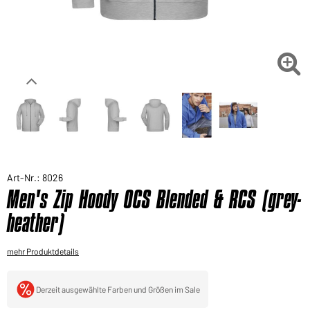
Sie möchten gerne für Ihren privaten Bedarf
einkaufen?
Hier geht's zu unserem Endkundenshop

Art-Nr.: 8026
Men's Zip Hoody OCS Blended & RCS (grey-
heather)
mehr Produktdetails
Derzeit ausgewählte Farben und Größen im Sale