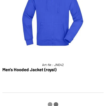
Art-Nr.: JN042
Men's Hooded Jacket (royal)
H