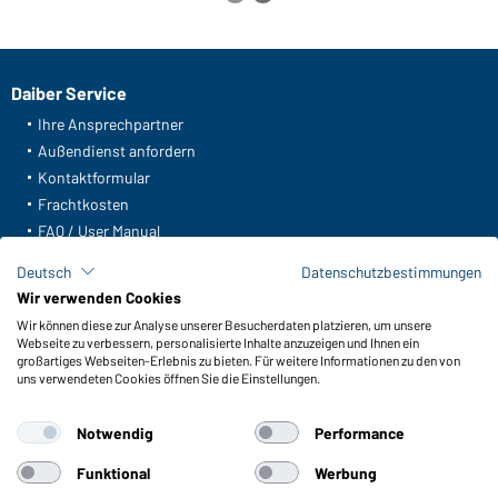
Daiber Service
Ihre Ansprechpartner
Außendienst anfordern
Kontaktformular
Frachtkosten
FAQ / User Manual
Lagerbestand abfragen
Deutsch
Datenschutzbestimmungen
Meldeportal nach Hinweisgeberschutz
Wir verwenden Cookies
Wir können diese zur Analyse unserer Besucherdaten platzieren, um unsere
Funktionen & Pflege
Webseite zu verbessern, personalisierte Inhalte anzuzeigen und Ihnen ein
Produkteigenschaften
großartiges Webseiten-Erlebnis zu bieten. Für weitere Informationen zu den von
uns verwendeten Cookies öffnen Sie die Einstellungen.
Pflegehinweise
Größen
Notwendig
Performance
Farben
Funktional
Werbung