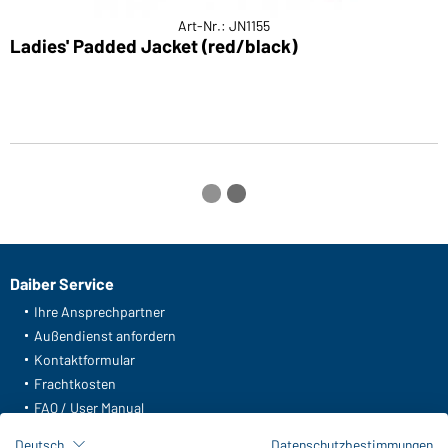
Art-Nr.: JN1155
Ladies' Padded Jacket (red/black)
L
Daiber Service
Ihre Ansprechpartner
Außendienst anfordern
Kontaktformular
Frachtkosten
FAQ / User Manual
Lagerbestand abfragen
Deutsch
Datenschutzbestimmungen