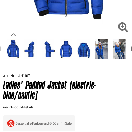
Sie möchten gerne für Ihren privaten Bedarf
einkaufen?
Hier geht's zu unserem Endkundenshop

Art-Nr.: JN1167
Ladies' Padded Jacket (electric-
blue/nautic)
mehr Produktdetails
Derzeit alle Farben und Größen im Sale