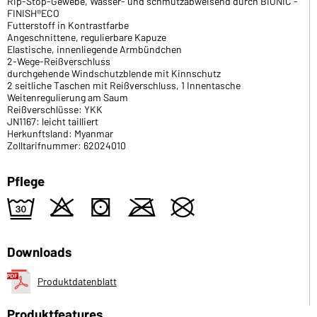
Rip-Stop-Gewebe, Wasser- und schmutzabweisend durch BIONIC -
FINISH®ECO
Futterstoff in Kontrastfarbe
Angeschnittene, regulierbare Kapuze
Elastische, innenliegende Armbündchen
2-Wege-Reißverschluss
durchgehende Windschutzblende mit Kinnschutz
2 seitliche Taschen mit Reißverschluss, 1 Innentasche
Weitenregulierung am Saum
Reißverschlüsse: YKK
JN1167: leicht tailliert
Herkunftsland: Myanmar
Zolltarifnummer: 62024010
Pflege
e
o
s
m
U
Downloads
Produktdatenblatt
Produktfeatures