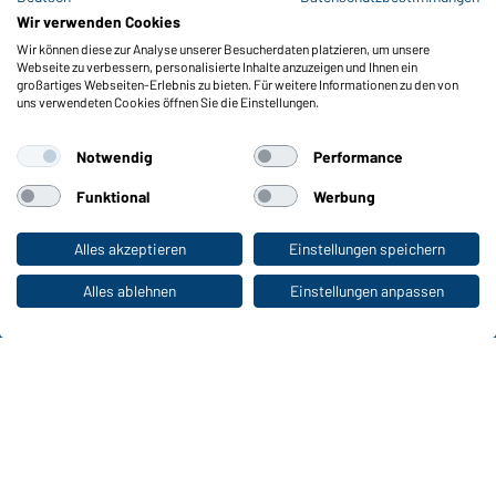
Meldeportal nach Hinweisgeberschutz
Wir verwenden Cookies
Wir können diese zur Analyse unserer Besucherdaten platzieren, um unsere
Funktionen & Pflege
Webseite zu verbessern, personalisierte Inhalte anzuzeigen und Ihnen ein
Produkteigenschaften
großartiges Webseiten-Erlebnis zu bieten. Für weitere Informationen zu den von
uns verwendeten Cookies öffnen Sie die Einstellungen.
Pflegehinweise
Größen
Notwendig
Performance
Farben
Funktional
Werbung
WORKWEAR COLLECTION
Alles akzeptieren
Einstellungen speichern
Zum Privatkunden-Shop
Die ideale Wahl für Professionals: Kollektionen
entdecken!
Alles ablehnen
Einstellungen anpassen
CORPORATE WORKWEAR
Großer Auftritt für Unternehmen: Katalog
entdecken!