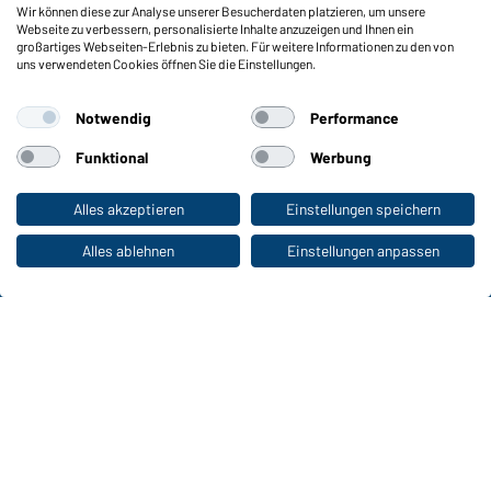
Wir können diese zur Analyse unserer Besucherdaten platzieren, um unsere
Funktionen & Pflege
Webseite zu verbessern, personalisierte Inhalte anzuzeigen und Ihnen ein
Produkteigenschaften
großartiges Webseiten-Erlebnis zu bieten. Für weitere Informationen zu den von
uns verwendeten Cookies öffnen Sie die Einstellungen.
Pflegehinweise
Größen
Notwendig
Performance
Farben
Funktional
Werbung
WORKWEAR COLLECTION
Alles akzeptieren
Einstellungen speichern
Zum Privatkunden-Shop
Die ideale Wahl für Professionals: Kollektionen
entdecken!
Alles ablehnen
Einstellungen anpassen
CORPORATE WORKWEAR
Großer Auftritt für Unternehmen: Katalog
entdecken!