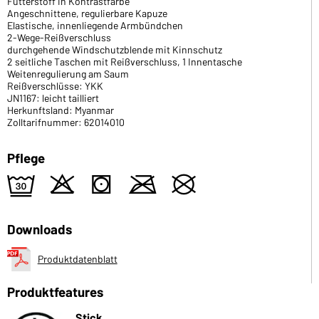
Futterstoff in Kontrastfarbe
Angeschnittene, regulierbare Kapuze
Elastische, innenliegende Armbündchen
2-Wege-Reißverschluss
durchgehende Windschutzblende mit Kinnschutz
2 seitliche Taschen mit Reißverschluss, 1 Innentasche
Weitenregulierung am Saum
Reißverschlüsse: YKK
JN1167: leicht tailliert
Herkunftsland: Myanmar
Zolltarifnummer: 62014010
Pflege
e
o
s
m
U
Downloads
Produktdatenblatt
Produktfeatures
Stick