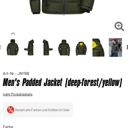
Sie möchten gerne für Ihren privaten Bedarf
einkaufen?
Hier geht's zu unserem Endkundenshop

Art-Nr.: JN1168
Men's Padded Jacket (deep-forest/yellow)
mehr Produktdetails
Derzeit alle Farben und Größen im Sale