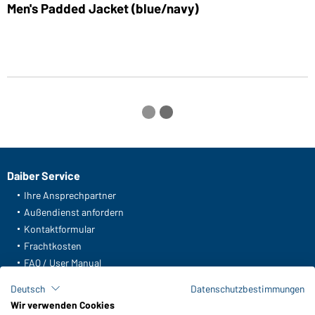
Men's Padded Jacket (blue/navy)
M
Daiber Service
Ihre Ansprechpartner
Außendienst anfordern
Kontaktformular
Frachtkosten
FAQ / User Manual
Lagerbestand abfragen
Deutsch
Datenschutzbestimmungen
Meldeportal nach Hinweisgeberschutz
Wir verwenden Cookies