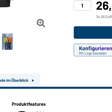
26
34,05 EUR

Konfiguriere
Mit Logo bestellen
nde im Überblick
Produktfeatures