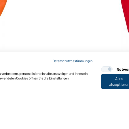
Art-Nr.: JN781
Ladies' Fleece Jacket (red)
Datenschutzbestimmungen
Notwe
verbessern, personalisierte Inhalte anzuzeigen und Ihnen ein
erwendeten Cookies öffnen Sie die Einstellungen.
Alles
akzeptiere
nktionen & Pflege