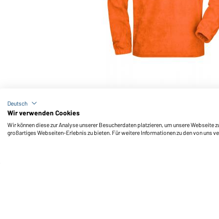
Art-Nr.: JN043
Half-Zip Fleece (orange)
Deutsch
Wir verwenden Cookies
Wir können diese zur Analyse unserer Besucherdaten platzieren, um unsere Webseite zu 
großartiges Webseiten-Erlebnis zu bieten. Für weitere Informationen zu den von uns v
Daiber Service
Fu