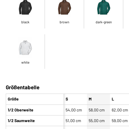
black
brown
dark-green
white
Größentabelle
Größe
S
M
L
1/2 Oberweite
54,00 cm
58,00 cm
62,00 cm
1/2 Saumweite
51,00 cm
55,00 cm
59,00 cm