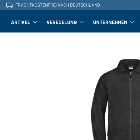
FRACHTKOSTENFREI NACH DEUTSCHLAND
ARTIKEL
VEREDELUNG
UNTERNEHMEN
Artikel: Untermenü öffnen
Veredelung: Untermenü öffnen
Untern