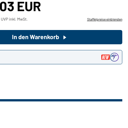
,03 EUR
Sie möchten gerne für Ihren
 UVP inkl. MwSt.
Staffelpreise einblenden
privaten Bedarf einkaufen?
Hier geht's zu unserem
Endkundenshop
In den Warenkorb
n