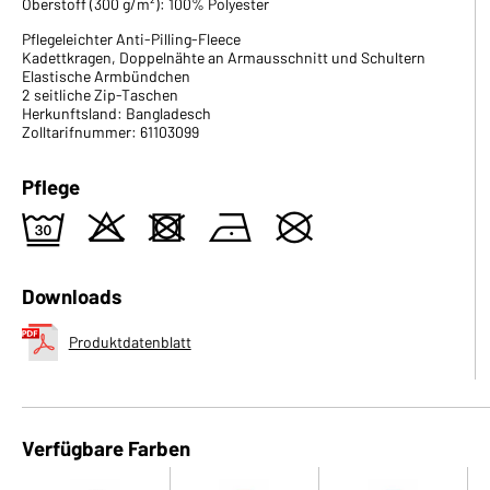
Oberstoff (300 g/m²): 100% Polyester
Pflegeleichter Anti-Pilling-Fleece
Kadettkragen, Doppelnähte an Armausschnitt und Schultern
Elastische Armbündchen
2 seitliche Zip-Taschen
Herkunftsland: Bangladesch
Zolltarifnummer: 61103099
Pflege
e
o
d
n
U
Downloads
Produktdatenblatt
Verfügbare Farben