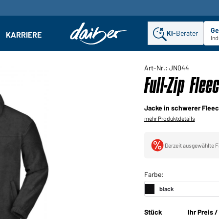
Ge
KI
-Berater
KARRIERE
ehmen: Untermenü öffnen
Ind
Art-Nr.: JN044
Full-Zip Flee
Jacke in schwerer Fleec
mehr Produktdetails
Derzeit ausgewählte F
Stück
Ihr Preis 