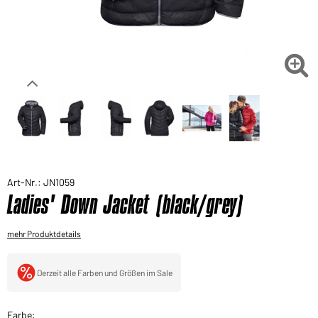
Sie möchten gerne für Ihren privaten Bedarf
einkaufen?
Hier geht's zu unserem Endkundenshop

Art-Nr.: JN1059
Ladies' Down Jacket (black/grey)
mehr Produktdetails
Derzeit alle Farben und Größen im Sale