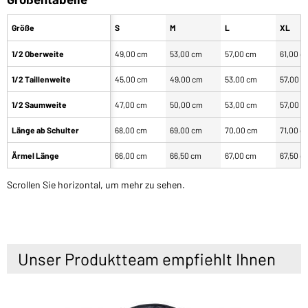
Größe
S
M
L
XL
1/2 Oberweite
49,00 cm
53,00 cm
57,00 cm
61,00 c
1/2 Taillenweite
45,00 cm
49,00 cm
53,00 cm
57,00 c
1/2 Saumweite
47,00 cm
50,00 cm
53,00 cm
57,00 c
Länge ab Schulter
68,00 cm
69,00 cm
70,00 cm
71,00 c
Ärmel Länge
66,00 cm
66,50 cm
67,00 cm
67,50 c
Scrollen Sie horizontal, um mehr zu sehen.
Unser Produktteam empfiehlt Ihnen