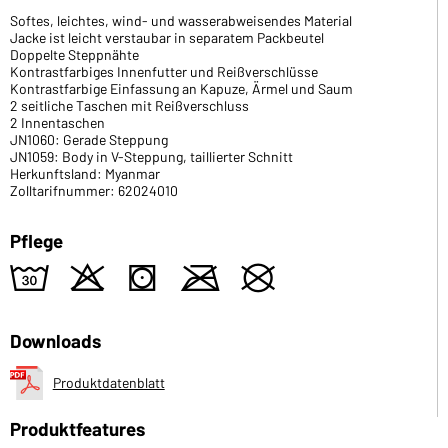
Softes, leichtes, wind- und wasserabweisendes Material
Jacke ist leicht verstaubar in separatem Packbeutel
Doppelte Steppnähte
Kontrastfarbiges Innenfutter und Reißverschlüsse
Kontrastfarbige Einfassung an Kapuze, Ärmel und Saum
2 seitliche Taschen mit Reißverschluss
2 Innentaschen
JN1060: Gerade Steppung
JN1059: Body in V-Steppung, taillierter Schnitt
Herkunftsland: Myanmar
Zolltarifnummer: 62024010
Pflege
w
o
s
m
U
Downloads
Produktdatenblatt
Produktfeatures