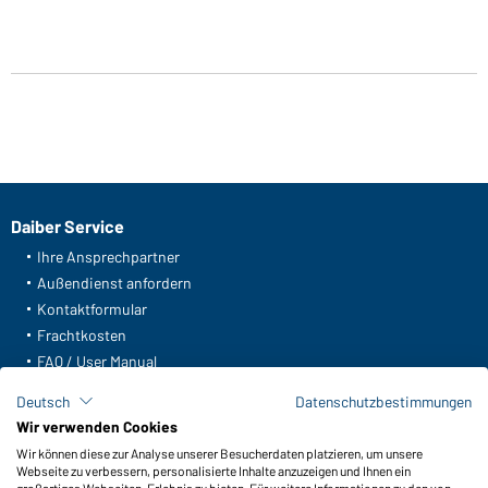
Daiber Service
Ihre Ansprechpartner
Außendienst anfordern
Kontaktformular
Frachtkosten
FAQ / User Manual
Lagerbestand abfragen
Deutsch
Datenschutzbestimmungen
Meldeportal nach Hinweisgeberschutz
Wir verwenden Cookies
Wir können diese zur Analyse unserer Besucherdaten platzieren, um unsere
Funktionen & Pflege
Webseite zu verbessern, personalisierte Inhalte anzuzeigen und Ihnen ein
Produkteigenschaften