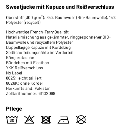
Sweatjacke mit Kapuze und Reißverschluss
Oberstoff (300 g/m²): 85% Baumwolle (Bio-Baumwolle), 15%
Polyester (recycelt)
Hochwertige French-Terry Qualität
Materialmischung aus gekämmter, ringgesponnener BIO-
Baumwolle und recyceltem Polyester
Doppellagige Kapuze mit Kordelzug
Seitliche Teilungsnähte im Vorderteil
Kängurutasche
Bündchen mit Elasthan
YKK Reißverschluss
No Label
8025: leicht tailliert
8026K: ohne Kordel
Herkunftsland: Pakistan
Zolltarifnummer: 61102099
Pflege
w
o
d
n
U