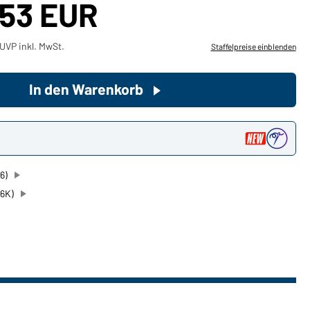
,53 EUR
Sie möchten gerne für Ihren
UVP inkl. MwSt.
Staffelpreise einblenden
privaten Bedarf einkaufen?
Hier geht's zu unserem
Endkundenshop
In den Warenkorb
n
6)
26K)