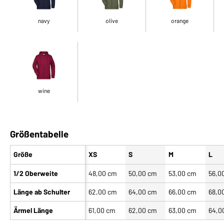
navy
olive
orange
wine
Größentabelle
Größe
XS
S
M
L
1/2 Oberweite
48,00 cm
50,00 cm
53,00 cm
56,0
Länge ab Schulter
62,00 cm
64,00 cm
66,00 cm
68,0
Ärmel Länge
61,00 cm
62,00 cm
63,00 cm
64,0