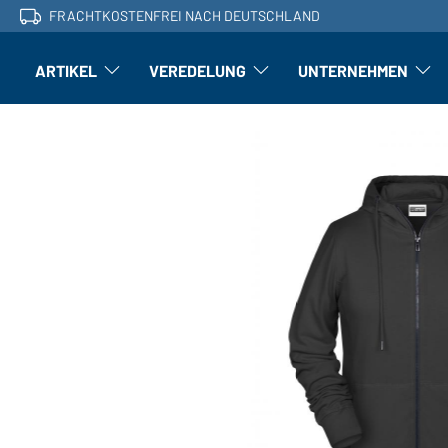
FRACHTKOSTENFREI NACH DEUTSCHLAND
ARTIKEL
VEREDELUNG
UNTERNEHMEN
Artikel: Untermenü öffnen
Veredelung: Untermenü öffnen
Untern