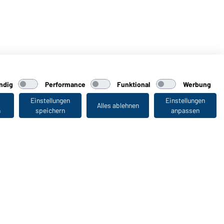
ndig
Performance
Funktional
Werbung
Einstellungen
Einstellungen
Alles ablehnen
n
speichern
anpassen
Zuletzt angesehen
WORKWEAR COLLECTION
Die ideale Wahl für Professionals: Kollektionen
entdecken!