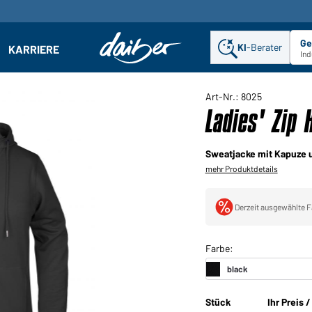
Ge
KI
-Berater
KARRIERE
ehmen: Untermenü öffnen
Ind
Art-Nr.: 8025
Ladies' Zip
Sweatjacke mit Kapuze 
mehr Produktdetails
Derzeit ausgewählte F
Stück
Ihr Preis 