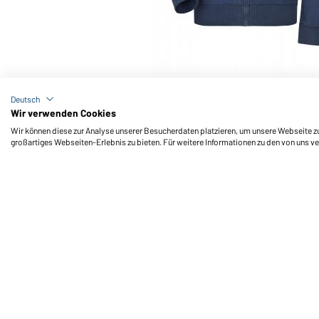
Art-Nr.: JN053
Ladies' Hooded Jacket (navy)
Deutsch
Wir verwenden Cookies
Wir können diese zur Analyse unserer Besucherdaten platzieren, um unsere Webseite zu 
großartiges Webseiten-Erlebnis zu bieten. Für weitere Informationen zu den von uns v
Daiber Service
Fu
Ihre Ansprechpartner
Außendienst anfordern
Kontaktformular