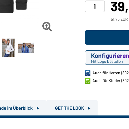
39
51,75 EUR 

Konfiguriere
Mit Logo bestellen
Auch für Herren (802
Auch für Kinder (80
nde im Überblick
GET THE LOOK