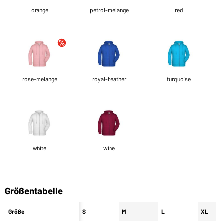
orange
petrol-melange
red
rose-melange
royal-heather
turquoise
white
wine
Größentabelle
Größe
S
M
L
XL