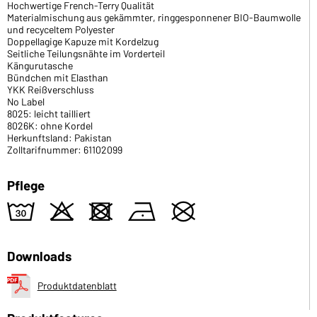
Hochwertige French-Terry Qualität
Materialmischung aus gekämmter, ringgesponnener BIO-Baumwolle
und recyceltem Polyester
Doppellagige Kapuze mit Kordelzug
Seitliche Teilungsnähte im Vorderteil
Kängurutasche
Bündchen mit Elasthan
YKK Reißverschluss
No Label
8025: leicht tailliert
8026K: ohne Kordel
Herkunftsland: Pakistan
Zolltarifnummer: 61102099
Pflege
w
o
d
n
U
Downloads
Produktdatenblatt