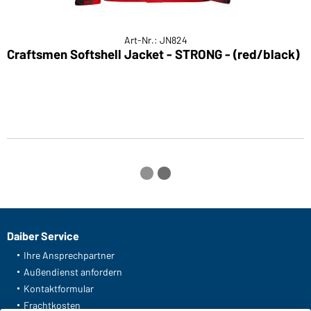
Art-Nr.: JN824
Craftsmen Softshell Jacket - STRONG - (red/black)
W
(
Daiber Service
Ihre Ansprechpartner
Außendienst anfordern
Kontaktformular
Frachtkosten