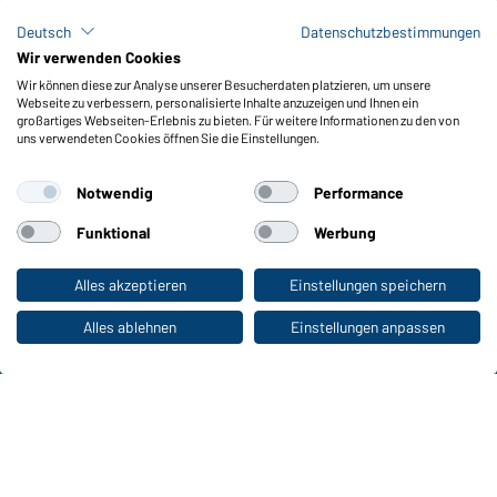
FAQ / User Manual
Deutsch
Datenschutzbestimmungen
Lagerbestand abfragen
Wir verwenden Cookies
Meldeportal nach Hinweisgeberschutz
Wir können diese zur Analyse unserer Besucherdaten platzieren, um unsere
Webseite zu verbessern, personalisierte Inhalte anzuzeigen und Ihnen ein
Funktionen & Pflege
großartiges Webseiten-Erlebnis zu bieten. Für weitere Informationen zu den von
uns verwendeten Cookies öffnen Sie die Einstellungen.
Produkteigenschaften
Pflegehinweise
Notwendig
Performance
Größen
Farben
Funktional
Werbung
Alles akzeptieren
Einstellungen speichern
Zum Privatkunden-Shop
WORKWEAR COLLECTION
Die ideale Wahl für Professionals: Kollektionen
Alles ablehnen
Einstellungen anpassen
entdecken!
CORPORATE WORKWEAR
Großer Auftritt für Unternehmen: Katalog
entdecken!