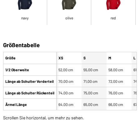
navy
olive
red
Größentabelle
Größe
XS
S
M
L
1/2 Oberweite
52,00 cm
55,00 cm
58,00 cm
61,
Länge ab Schulter Vorderteil
70,00 cm
71,00 cm
72,00 cm
74,
Länge ab Schulter Rückenteil
74,00 cm
75,00 cm
76,00 cm
78,
Ärmel Länge
64,00 cm
65,00 cm
66,00 cm
67,
Scrollen Sie horizontal, um mehr zu sehen.