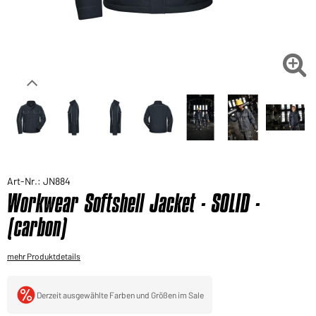
Sie möchten gerne für Ihren privaten Bedarf
einkaufen?
Hier geht's zu unserem Endkundenshop

Art-Nr.: JN884
Workwear Softshell Jacket - SOLID -
(carbon)
mehr Produktdetails
Derzeit ausgewählte Farben und Größen im Sale