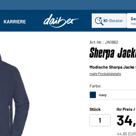
Ge
KI
-Berater
KARRIERE
ehmen: Untermenü öffnen
Ind
Art-Nr.: JN1862
Sherpa Jack
Modische Sherpa Jacke f
mehr Produktdetails
Stück
Ihr Preis 
34
44,65 EUR