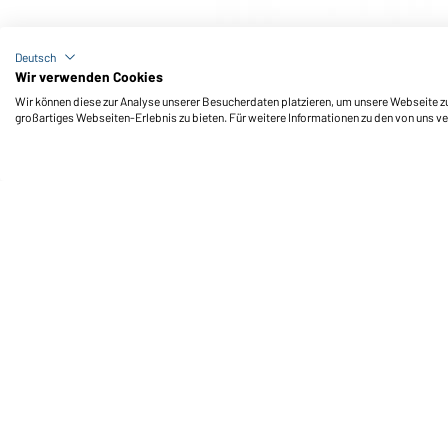
Art-Nr.: JN862
Men's Knitted Workwear Fleece Jacket - STRONG - 
Deutsch
Wir verwenden Cookies
Wir können diese zur Analyse unserer Besucherdaten platzieren, um unsere Webseite zu 
großartiges Webseiten-Erlebnis zu bieten. Für weitere Informationen zu den von uns v
Daiber Service
Fu
Ihre Ansprechpartner
Außendienst anfordern
Kontaktformular
Frachtkosten
FAQ / User Manual
Lagerbestand abfragen