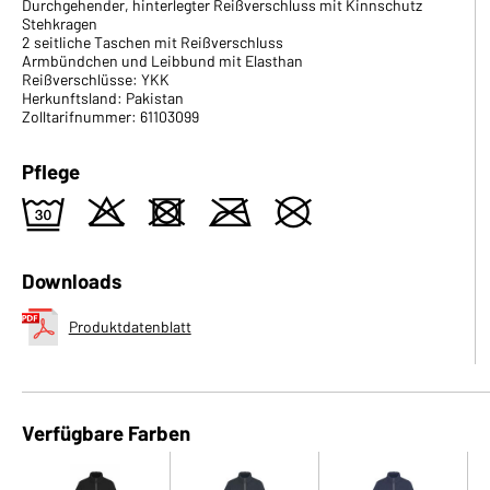
Durchgehender, hinterlegter Reißverschluss mit Kinnschutz
Stehkragen
2 seitliche Taschen mit Reißverschluss
Armbündchen und Leibbund mit Elasthan
Reißverschlüsse: YKK
Herkunftsland: Pakistan
Zolltarifnummer: 61103099
Pflege
e
o
d
m
U
Downloads
Produktdatenblatt
Verfügbare Farben