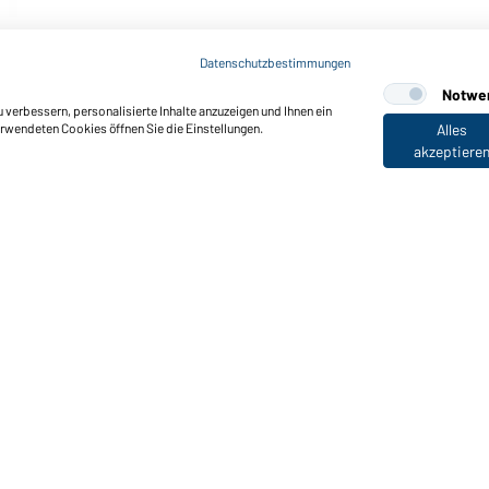
Art-Nr.: JN898
(white-melange/carbon)
Men's Knitted Workwear Fle
Datenschutzbestimmungen
Notwe
verbessern, personalisierte Inhalte anzuzeigen und Ihnen ein
erwendeten Cookies öffnen Sie die Einstellungen.
Alles
akzeptiere
nktionen & Pflege
Produkteigenschaften
Pflegehinweise
Größen
Farben