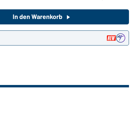
In den Warenkorb
Sie möchten gerne für Ihren
privaten Bedarf einkaufen?
Hier geht's zu unserem
n
Endkundenshop