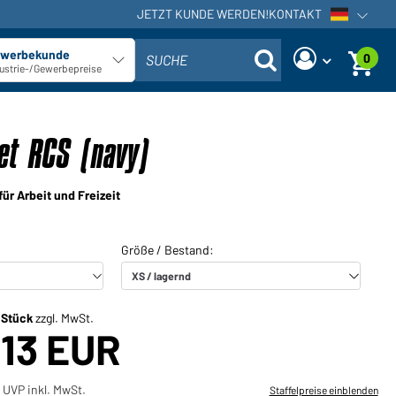
JETZT KUNDE WERDEN!
KONTAKT
Sprachna
werbekunde
0
SUCHE
Kundentyp auswählen
ustrie-/Gewerbepreise
Sind Sie ein Händler und haben
Neues Passwort anfordern
bereits ein Kundenkonto?
et RCS (navy)
Benutzername:
Benutzername:
ür Arbeit und Freizeit
E-Mail-Adresse:
Passwort:
Zurück
Jetzt anfordern
zum Login
Passwort
Einloggen
vergessen?
/ Stück
zzgl. MwSt.
,13 EUR
Sie möchten Händler werden?
Jetzt Kunde werden!
 UVP inkl. MwSt.
Staffelpreise einblenden