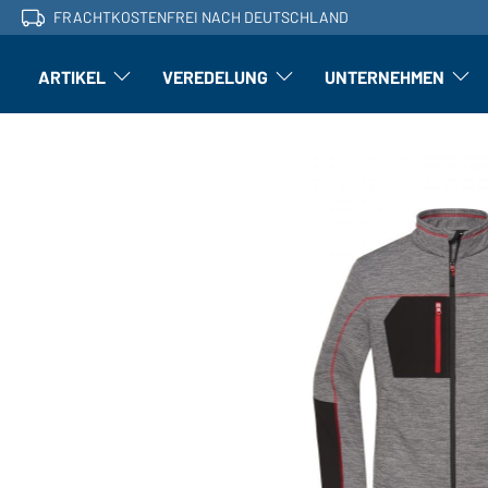
FRACHTKOSTENFREI NACH DEUTSCHLAND
ARTIKEL
VEREDELUNG
UNTERNEHMEN
Artikel: Untermenü öffnen
Veredelung: Untermenü öffnen
Untern