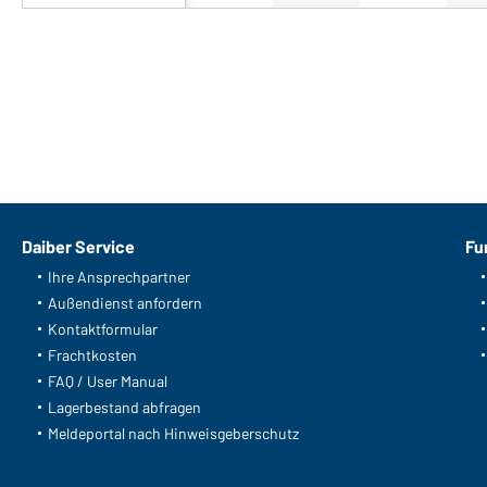
Unser Produktteam empfiehlt Ihnen
Art-Nr.: JN588
Ladies' Knitted Fleece Hoody (light-melange/carbo
Daiber Service
Fu