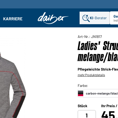
Ge
KI
-Berater
KARRIERE
ehmen: Untermenü öffnen
Ind
Art-Nr.: JN1817
Ladies' Stru
melange/bla
Pflegeleichte Strick-Fle
mehr Produktdetails
Stück
Ihr Preis 
45