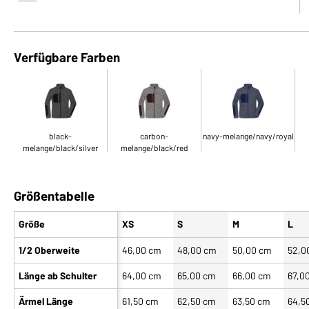
Verfügbare Farben
black-
carbon-
navy-melange/navy/royal
melange/black/silver
melange/black/red
Größentabelle
Größe
XS
S
M
L
1/2 Oberweite
46,00 cm
48,00 cm
50,00 cm
52,0
Länge ab Schulter
64,00 cm
65,00 cm
66,00 cm
67,0
Ärmel Länge
61,50 cm
62,50 cm
63,50 cm
64,5