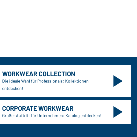
ket (kiwi-melange/royal)