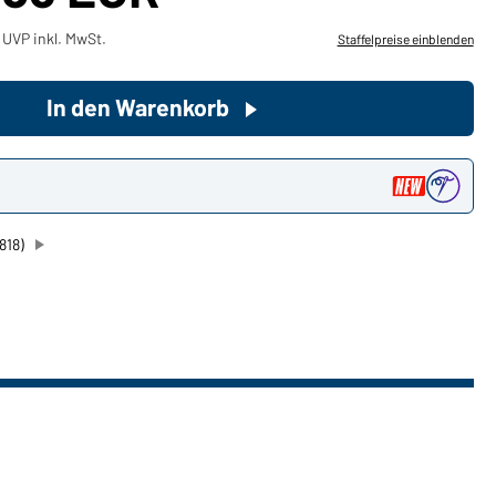
 UVP inkl. MwSt.
Staffelpreise einblenden
Sie möchten gerne für Ihren
privaten Bedarf einkaufen?
In den Warenkorb
Hier geht's zu unserem
Endkundenshop
n
818)