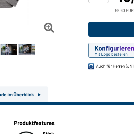
59,60 EUR

Konfiguriere
Mit Logo bestellen
Auch für Herren (JN1
nde im Überblick
Produktfeatures
Stick