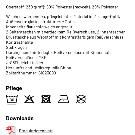
Oberstoff (230 g/m²): 80% Polyester (recycelt), 20% Polyester
Weiches, wärmendes, pflegeleichtes Material in Melange-Optik
Außenseite glatte, strukturierte Optik
Innenseite flauschig weich angeraut
2 Seitentaschen mit verdecktem Reißverschluss, 2 Innentaschen
Brusttasche aus Webstoff mit kontrastfarbigem Reißverschluss
Kontrastnähte
Stehkragen
Durchgehend hinterlegter Reißverschluss mit Kinnschutz
Reißverschlüsse: YKK
JN1817: leicht tailliert
Herkunftsland: Volksrepublik China
Zolltarifnummer: 61023090
Pflege
e
o
d
n
U
Downloads
Produktdatenblatt