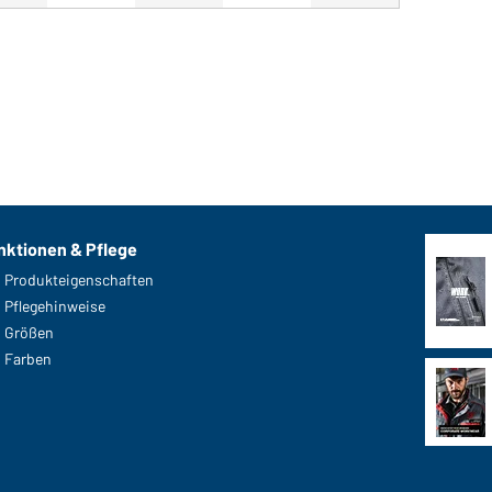
Art-Nr.: JN761
n)
Ladies' Knitted Fleece Jac
nktionen & Pflege