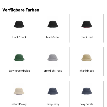
Verfügbare Farben
black/black
black/mint
black/red
dark-green/beige
grey/light-rosa
khaki/black
natural/navy
navy/navy
navy/white