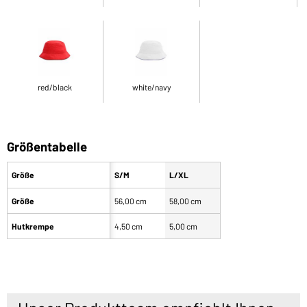
red/black
white/navy
Größentabelle
Größe
S/M
L/XL
Größe
56,00 cm
58,00 cm
Hutkrempe
4,50 cm
5,00 cm