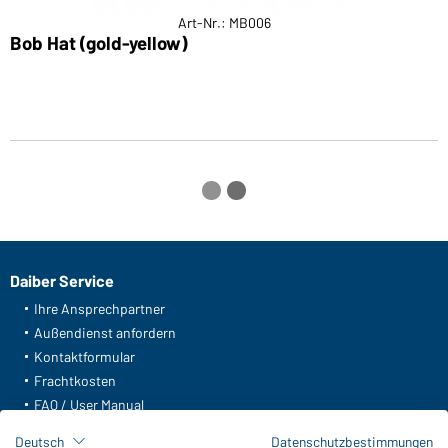
Art-Nr.: MB006
Bob Hat (gold-yellow)
F
Daiber Service
Ihre Ansprechpartner
Außendienst anfordern
Kontaktformular
Frachtkosten
FAQ / User Manual
Lagerbestand abfragen
Deutsch
Datenschutzbestimmungen