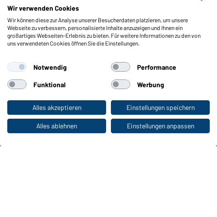
Meldeportal nach Hinweisgeberschutz
Wir verwenden Cookies
Wir können diese zur Analyse unserer Besucherdaten platzieren, um unsere
Funktionen & Pflege
Webseite zu verbessern, personalisierte Inhalte anzuzeigen und Ihnen ein
Produkteigenschaften
großartiges Webseiten-Erlebnis zu bieten. Für weitere Informationen zu den von
uns verwendeten Cookies öffnen Sie die Einstellungen.
Pflegehinweise
Größen
Notwendig
Performance
Farben
Funktional
Werbung
WORKWEAR COLLECTION
Alles akzeptieren
Einstellungen speichern
Zum Privatkunden-Shop
Die ideale Wahl für Professionals: Kollektionen
entdecken!
Alles ablehnen
Einstellungen anpassen
CORPORATE WORKWEAR
Großer Auftritt für Unternehmen: Katalog
entdecken!