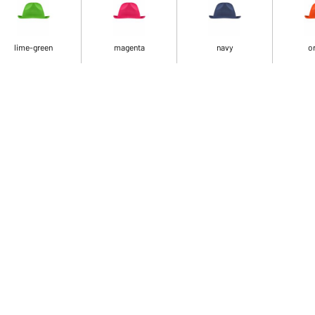
lime-green
magenta
navy
o