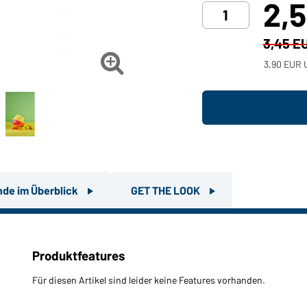
2,
3,45 E

3,90 EUR U
nde im Überblick
GET THE LOOK
Produktfeatures
Für diesen Artikel sind leider keine Features vorhanden.