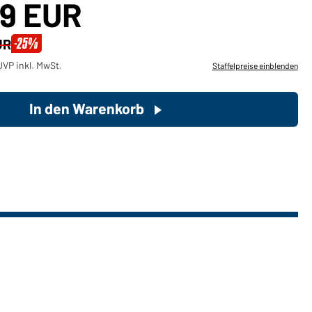
59 EUR
Sie möchten gerne für Ihren
-25%
UR
privaten Bedarf einkaufen?
VP inkl. MwSt.
Staffelpreise einblenden
Hier geht's zu unserem
Endkundenshop
In den Warenkorb