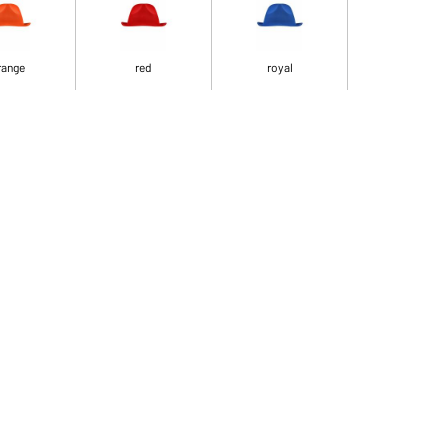
range
red
royal