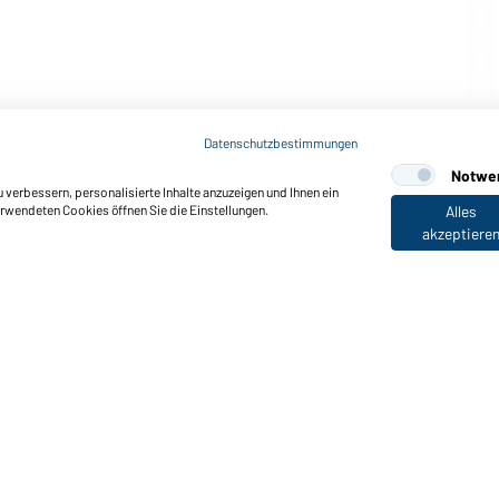
Art-Nr.: MB6626
Ribbon for Promotion Hat 
Datenschutzbestimmungen
Notwe
verbessern, personalisierte Inhalte anzuzeigen und Ihnen ein
erwendeten Cookies öffnen Sie die Einstellungen.
Alles
akzeptiere
nktionen & Pflege
Produkteigenschaften
Pflegehinweise
Größen