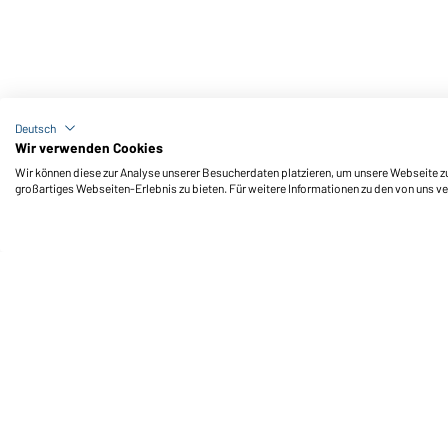
Art-Nr.: MB6564
Street Style (fuchsia/lime-green)
Deutsch
Wir verwenden Cookies
Wir können diese zur Analyse unserer Besucherdaten platzieren, um unsere Webseite zu 
großartiges Webseiten-Erlebnis zu bieten. Für weitere Informationen zu den von uns v
Daiber Service
Fu
Ihre Ansprechpartner
Außendienst anfordern
Kontaktformular