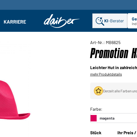
Ge
KI
-Berater
KARRIERE
ehmen: Untermenü öffnen
Ind
Art-Nr.: MB6625
Promotion H
Leichter Hut in zahlrei
mehr Produktdetails
Derzeit alle Farben un
Stück
Ihr Preis 