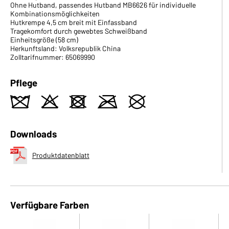
Ohne Hutband, passendes Hutband MB6626 für individuelle
Kombinationsmöglichkeiten
Hutkrempe 4,5 cm breit mit Einfassband
Tragekomfort durch gewebtes Schweißband
Einheitsgröße (58 cm)
Herkunftsland: Volksrepublik China
Zolltarifnummer: 65069990
Pflege
z
o
d
m
U
Downloads
Produktdatenblatt
Verfügbare Farben