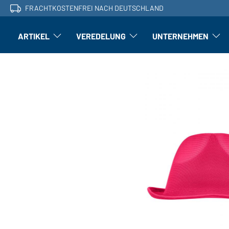
FRACHTKOSTENFREI NACH DEUTSCHLAND
ARTIKEL
VEREDELUNG
UNTERNEHMEN
Artikel: Untermenü öffnen
Veredelung: Untermenü öffnen
Untern