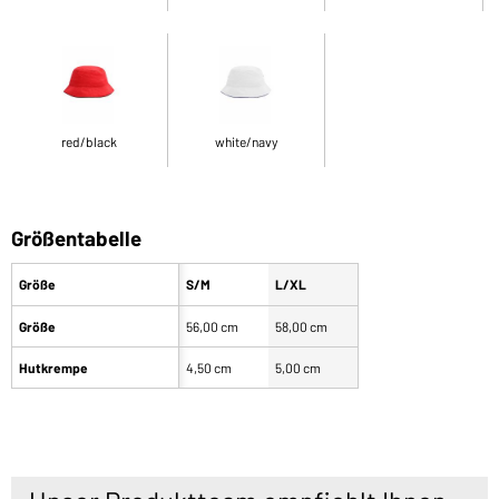
red/black
white/navy
Größentabelle
Größe
S/M
L/XL
Größe
56,00 cm
58,00 cm
Hutkrempe
4,50 cm
5,00 cm