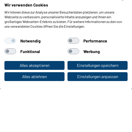
Meldeportal nach Hinweisgeberschutz
Wir verwenden Cookies
Wir können diese zur Analyse unserer Besucherdaten platzieren, um unsere
Funktionen & Pflege
Webseite zu verbessern, personalisierte Inhalte anzuzeigen und Ihnen ein
Produkteigenschaften
großartiges Webseiten-Erlebnis zu bieten. Für weitere Informationen zu den von
uns verwendeten Cookies öffnen Sie die Einstellungen.
Pflegehinweise
Größen
Notwendig
Performance
Farben
Funktional
Werbung
WORKWEAR COLLECTION
Alles akzeptieren
Einstellungen speichern
Zum Privatkunden-Shop
Die ideale Wahl für Professionals: Kollektionen
entdecken!
Alles ablehnen
Einstellungen anpassen
CORPORATE WORKWEAR
Großer Auftritt für Unternehmen: Katalog
entdecken!