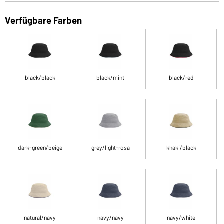
Verfügbare Farben
black/black
black/mint
black/red
dark-green/beige
grey/light-rosa
khaki/black
natural/navy
navy/navy
navy/white