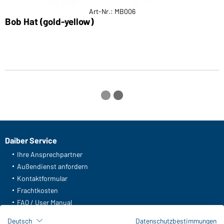
Art-Nr.: MB006
Bob Hat (gold-yellow)
F
Daiber Service
Ihre Ansprechpartner
Außendienst anfordern
Kontaktformular
Frachtkosten
FAQ / User Manual
Lagerbestand abfragen
Deutsch
Datenschutzbestimmungen