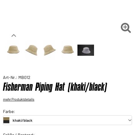
Sie möchten gerne für Ihren privaten Bedarf
einkaufen?
Hier geht's zu unserem Endkundenshop

Art-Nr.: MB012
Fisherman Piping Hat (khaki/black)
mehr Produktdetails