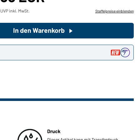
UVP inkl. MwSt.
Staffelpreise einblenden
Sie möchten gerne für Ihren
privaten Bedarf einkaufen?
In den Warenkorb
Hier geht's zu unserem
Endkundenshop
n
Druck
Dieser Artikel kann mit Transferdruck