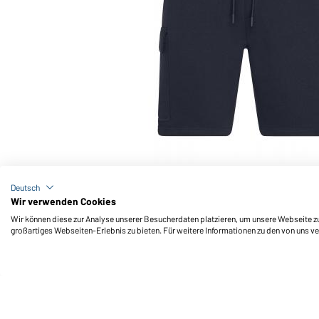
Art-Nr.: 8038
Men's Lounge Shorts OCS Blended & RCS (navy)
Deutsch
Wir verwenden Cookies
Wir können diese zur Analyse unserer Besucherdaten platzieren, um unsere Webseite zu 
großartiges Webseiten-Erlebnis zu bieten. Für weitere Informationen zu den von uns v