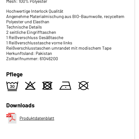
Mesh: 100% Polyester
Hochwertige Interlock Qualität
Angenehme Materialmischung aus BIO-Baumwolle, recyceltem
Polyester und Elasthan
Technische Details
2 seitliche Eingrifftaschen
1 Reißverschluss Gesäßtasche
1 Reißverschlusstasche vorne links
Reißverschlusstaschen umrandet mit modischem Tape
Herkunftsland: Pakistan
Zolltarifnummer: 61046200
Pflege
e
o
d
n
U
Downloads
Produktdatenblatt