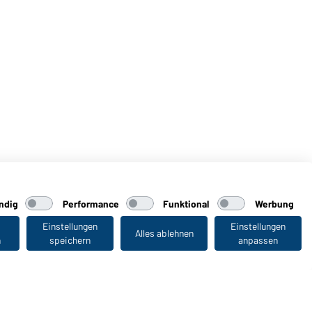
ndig
Performance
Funktional
Werbung
Einstellungen
Einstellungen
Alles ablehnen
n
speichern
anpassen
Zuletzt angesehen