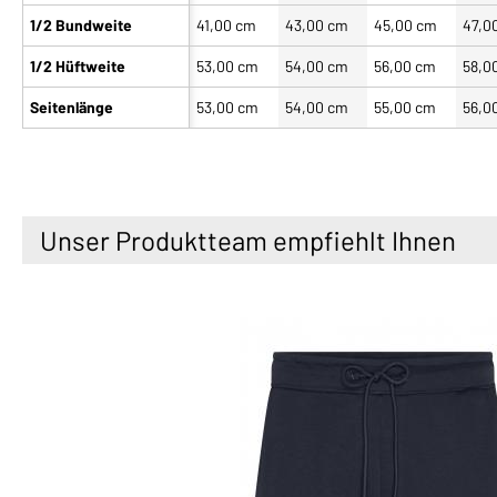
1/2 Bundweite
41,00 cm
43,00 cm
45,00 cm
47,0
1/2 Hüftweite
53,00 cm
54,00 cm
56,00 cm
58,0
Seitenlänge
53,00 cm
54,00 cm
55,00 cm
56,0
Unser Produktteam empfiehlt Ihnen