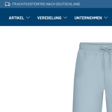
FRACHTKOSTENFREI NACH DEUTSCHLAND
ARTIKEL
VEREDELUNG
UNTERNEHMEN
Artikel: Untermenü öffnen
Veredelung: Untermenü öffnen
Untern