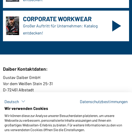
CORPORATE WORKWEAR
Großer Auftritt für Unternehmen: Katalog
entdecken!
Daiber Kontaktdaten:
Gustav Daiber GmbH
Vor dem Weißen Stein 25-31
D-72461 Albstadt
Deutsch
Datenschutzbestimmungen
Wir verwenden Cookies
Kataloge herunterladen oder bestellen
Wir können diese zur Analyse unserer Besucherdaten platzieren, um unsere
Webseite zu verbessern, personalisierte Inhalte anzuzeigen und Ihnen ein
Zu den Katalogen
großartiges Webseiten-Erlebnis zu bieten. Für weitere Informationen zu den von
uns verwendeten Cookies öffnen Sie die Einstellungen.