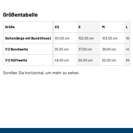
Größentabelle
Größe
XS
S
M
L
Seitenlänge mit Bund (Hose)
101,00 cm
102,00 cm
103,00 cm
104,
1/2 Bundweite
35,00 cm
37,00 cm
39,00 cm
41,0
1/2 Hüftweite
48,00 cm
50,00 cm
52,00 cm
54,0
Scrollen Sie horizontal, um mehr zu sehen.