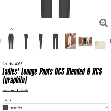
Sie möchten gerne für Ihren privaten Bedarf
einkaufen?
Hier geht's zu unserem Endkundenshop

Art-Nr.: 8035
Ladies' Lounge Pants OCS Blended & RCS
(graphite)
mehr Produktdetails