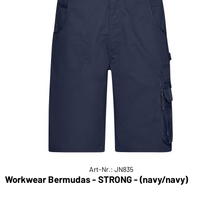
Art-Nr.: JN835
Workwear Bermudas - STRONG - (navy/navy)
W