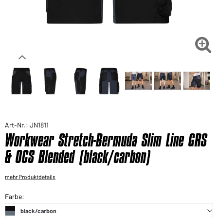
Sie möchten gerne für Ihren privaten Bedarf
einkaufen?
Hier geht's zu unserem Endkundenshop

Art-Nr.: JN1811
Workwear Stretch-Bermuda Slim Line GRS
& OCS Blended (black/carbon)
mehr Produktdetails