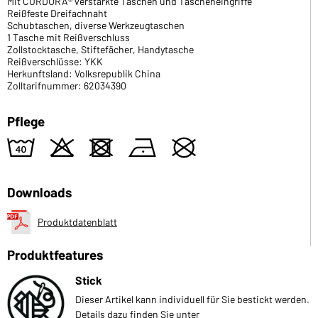
Mit CORDURA® verstärkte Taschen und Tascheneingriffe
Reißfeste Dreifachnaht
Schubtaschen, diverse Werkzeugtaschen
1 Tasche mit Reißverschluss
Zollstocktasche, Stiftefächer, Handytasche
Reißverschlüsse: YKK
Herkunftsland: Volksrepublik China
Zolltarifnummer: 62034390
Pflege
8
o
d
n
U
Downloads
Produktdatenblatt
Produktfeatures
Stick
Dieser Artikel kann individuell für Sie bestickt werden.
Details dazu finden Sie unter