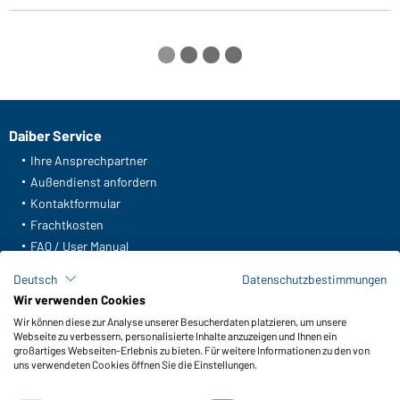
Daiber Service
Ihre Ansprechpartner
Außendienst anfordern
Kontaktformular
Frachtkosten
FAQ / User Manual
Lagerbestand abfragen
Deutsch
Datenschutzbestimmungen
Meldeportal nach Hinweisgeberschutz
Wir verwenden Cookies
Wir können diese zur Analyse unserer Besucherdaten platzieren, um unsere
Funktionen & Pflege
Webseite zu verbessern, personalisierte Inhalte anzuzeigen und Ihnen ein
Produkteigenschaften
großartiges Webseiten-Erlebnis zu bieten. Für weitere Informationen zu den von
uns verwendeten Cookies öffnen Sie die Einstellungen.
Pflegehinweise
Größen