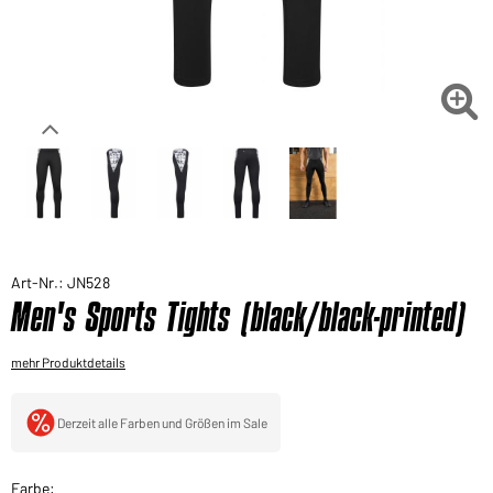
Sie möchten gerne für Ihren privaten Bedarf
einkaufen?
Hier geht's zu unserem Endkundenshop

Art-Nr.: JN528
Men's Sports Tights (black/black-printed)
mehr Produktdetails
Derzeit alle Farben und Größen im Sale