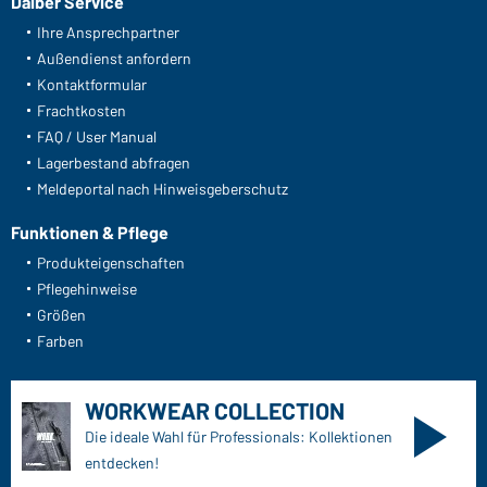
Art-Nr.: JN848
Workwear Pants with Bib - COLOR - (brown/stone)
Daiber Service
Ihre Ansprechpartner