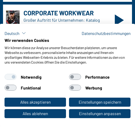
Außendienst anfordern
Kontaktformular
Frachtkosten
FAQ / User Manual
Lagerbestand abfragen
Deutsch
Datenschutzbestimmungen
Meldeportal nach Hinweisgeberschutz
Wir verwenden Cookies
Wir können diese zur Analyse unserer Besucherdaten platzieren, um unsere
Funktionen & Pflege
Webseite zu verbessern, personalisierte Inhalte anzuzeigen und Ihnen ein
Produkteigenschaften
großartiges Webseiten-Erlebnis zu bieten. Für weitere Informationen zu den von
uns verwendeten Cookies öffnen Sie die Einstellungen.
Pflegehinweise
Größen
Notwendig
Performance
Farben
Funktional
Werbung
WORKWEAR COLLECTION
Alles akzeptieren
Einstellungen speichern
Zum Privatkunden-Shop
Die ideale Wahl für Professionals: Kollektionen
entdecken!
Alles ablehnen
Einstellungen anpassen
CORPORATE WORKWEAR