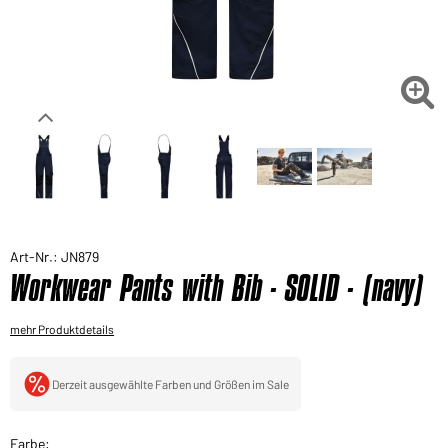
Sie möchten gerne für Ihren privaten Bedarf
einkaufen?
Hier geht's zu unserem Endkundenshop

Art-Nr.: JN879
Workwear Pants with Bib - SOLID - (navy)
mehr Produktdetails
Derzeit ausgewählte Farben und Größen im Sale