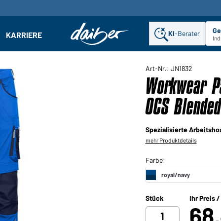
Ge
KI
-Berater
KARRIERE
ehmen: Untermenü öffnen
Ind
Art-Nr.: JN1832
Workwear Pa
OCS Blended
Spezialisierte Arbeitsho
mehr Produktdetails
Stück
Ihr Preis 
68