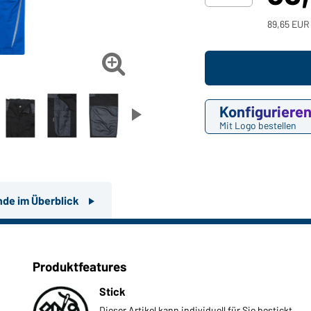
89,65 EUR 

Konfiguriere
Mit Logo bestellen
nde im Überblick
Produktfeatures
Stick
Dieser Artikel kann individuell für Sie bestickt