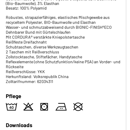
(Bio-Baumwolle), 3% Elasthan
Besatz: 100% Polyamid
Robustes, strapazierfähiges, elastisches Mischgewebe aus
recyceltem Polyester, BIO-Baumwolle und Elasthan
Wasser- und schmutzabweisend durch BIONIC-FINISH®ECO
Dehnbarer Bund mit Gürtelschlaufen
Mit CORDURA® verstärkte Kniepolstertasche
Reißfeste Dreifachnaht
Schubtaschen, diverse Werkzeugtaschen
2 Taschen mit Reißverschluss
Zollstocktasche, Stiftefächer, Handytasche
Reflexelemente (ohne Schutzfunktion/keine PSA) an Vorder- und
Rückseite
Reißverschlüsse: YKK
Herkunftsland: Volksrepublik China
Zolltarifnummer: 62034311
Pflege
8
o
s
b
U
Downloads