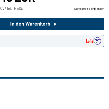
UVP inkl. MwSt.
Staffelpreise einblenden
Sie möchten gerne für Ihren
privaten Bedarf einkaufen?
In den Warenkorb
Hier geht's zu unserem
Endkundenshop
n