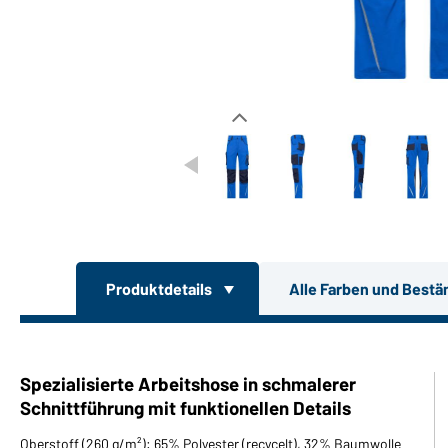
Produktdetails
Alle Farben und Bestä
Spezialisierte Arbeitshose in schmalerer
Schnittführung mit funktionellen Details
Oberstoff (260 g/m²): 65% Polyester (recycelt), 32% Baumwolle