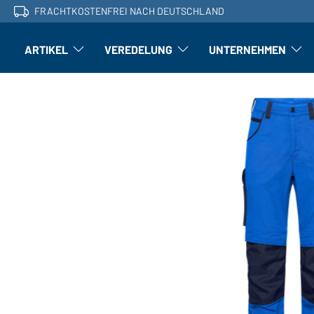
FRACHTKOSTENFREI NACH DEUTSCHLAND
ARTIKEL
VEREDELUNG
UNTERNEHMEN
Artikel: Untermenü öffnen
Veredelung: Untermenü öffnen
Untern