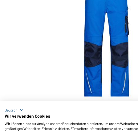
Art-Nr.: JN832
Workwear Pants - STRONG - (royal/navy)
Deutsch
Wir verwenden Cookies
Wir können diese zur Analyse unserer Besucherdaten platzieren, um unsere Webseite zu 
großartiges Webseiten-Erlebnis zu bieten. Für weitere Informationen zu den von uns v