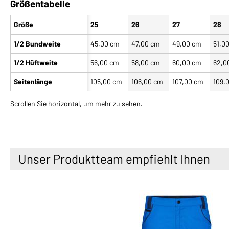
Größentabelle
Größe
25
26
27
28
1/2 Bundweite
45,00 cm
47,00 cm
49,00 cm
51,0
1/2 Hüftweite
56,00 cm
58,00 cm
60,00 cm
62,0
Seitenlänge
105,00 cm
106,00 cm
107,00 cm
109,
Scrollen Sie horizontal, um mehr zu sehen.
Unser Produktteam empfiehlt Ihnen