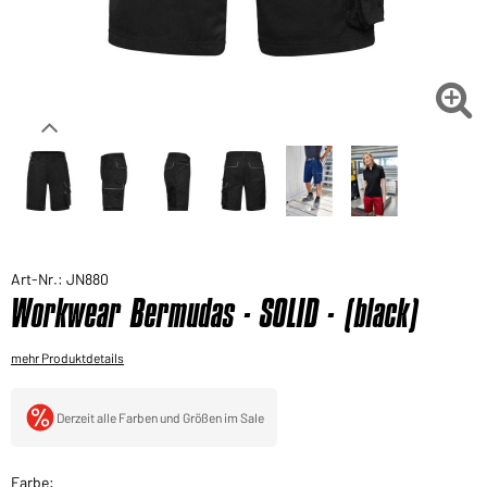
Sie möchten gerne für Ihren privaten Bedarf
einkaufen?
Hier geht's zu unserem Endkundenshop

Art-Nr.: JN880
Workwear Bermudas - SOLID - (black)
mehr Produktdetails
Derzeit alle Farben und Größen im Sale