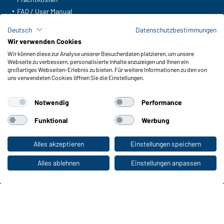
FAQ / User Manual
Lagerbestand abfragen
Deutsch
Datenschutzbestimmungen
Meldeportal nach Hinweisgeberschutz
Wir verwenden Cookies
Wir können diese zur Analyse unserer Besucherdaten platzieren, um unsere
Funktionen & Pflege
Webseite zu verbessern, personalisierte Inhalte anzuzeigen und Ihnen ein
Produkteigenschaften
großartiges Webseiten-Erlebnis zu bieten. Für weitere Informationen zu den von
uns verwendeten Cookies öffnen Sie die Einstellungen.
Pflegehinweise
Größen
Notwendig
Performance
Farben
Funktional
Werbung
WORKWEAR COLLECTION
Alles akzeptieren
Einstellungen speichern
Zum Privatkunden-Shop
Die ideale Wahl für Professionals: Kollektionen
entdecken!
Alles ablehnen
Einstellungen anpassen
CORPORATE WORKWEAR
Großer Auftritt für Unternehmen: Katalog
entdecken!