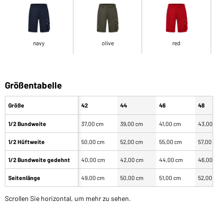
navy
olive
red
Größentabelle
Größe
42
44
46
48
1/2 Bundweite
37,00 cm
39,00 cm
41,00 cm
43,00 
1/2 Hüftweite
50,00 cm
52,00 cm
55,00 cm
57,00 c
1/2 Bundweite gedehnt
40,00 cm
42,00 cm
44,00 cm
46,00 
Seitenlänge
49,00 cm
50,00 cm
51,00 cm
52,00 
Scrollen Sie horizontal, um mehr zu sehen.