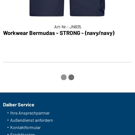
Art-Nr.: JN835
Workwear Bermudas - STRONG - (navy/navy)
W
Daiber Service
Ihre Ansprechpartner
Außendienst anfordern
Kontaktformular
Frachtkosten