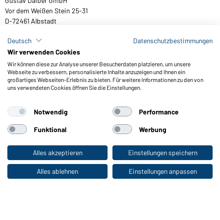
Gustav Daiber GmbH
Vor dem Weißen Stein 25-31
D-72461 Albstadt
Deutsch
Datenschutzbestimmungen
Wir verwenden Cookies
Kataloge herunterladen oder bestellen
Wir können diese zur Analyse unserer Besucherdaten platzieren, um unsere
Webseite zu verbessern, personalisierte Inhalte anzuzeigen und Ihnen ein
Zu den Katalogen
großartiges Webseiten-Erlebnis zu bieten. Für weitere Informationen zu den von
uns verwendeten Cookies öffnen Sie die Einstellungen.
Notwendig
Performance
AGB
Impressum
Datenschutz
Cookie-Einstellungen
Barrierefreiheit
Funktional
Werbung
© 2026 Daiber
Alles akzeptieren
Einstellungen speichern
Zum Privatkunden-Shop
Alles ablehnen
Einstellungen anpassen