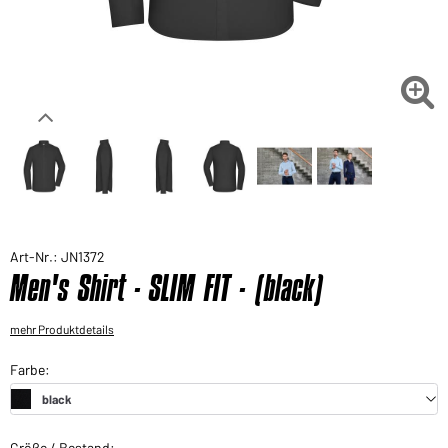
Sie möchten gerne für Ihren privaten Bedarf
einkaufen?
Hier geht's zu unserem Endkundenshop

Art-Nr.: JN1372
Men's Shirt - SLIM FIT - (black)
mehr Produktdetails