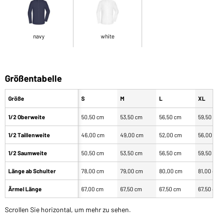
navy
white
Größentabelle
Größe
S
M
L
XL
1/2 Oberweite
50,50 cm
53,50 cm
56,50 cm
59,50 c
1/2 Taillenweite
46,00 cm
49,00 cm
52,00 cm
56,00 
1/2 Saumweite
50,50 cm
53,50 cm
56,50 cm
59,50 c
Länge ab Schulter
78,00 cm
79,00 cm
80,00 cm
81,00 c
Ärmel Länge
67,00 cm
67,50 cm
67,50 cm
67,50 c
Scrollen Sie horizontal, um mehr zu sehen.