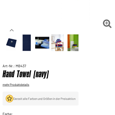
Sie möchten gerne für Ihren privaten Bedarf
einkaufen?
Hier geht's zu unserem Endkundenshop

Art-Nr.: MB437
Hand Towel (navy)
mehr Produktdetails
Derzeit alle Farben und Größen in der Preisaktion