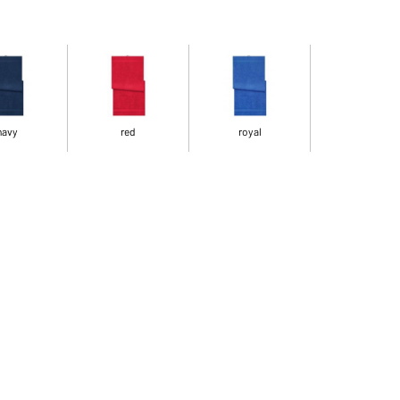
navy
red
royal