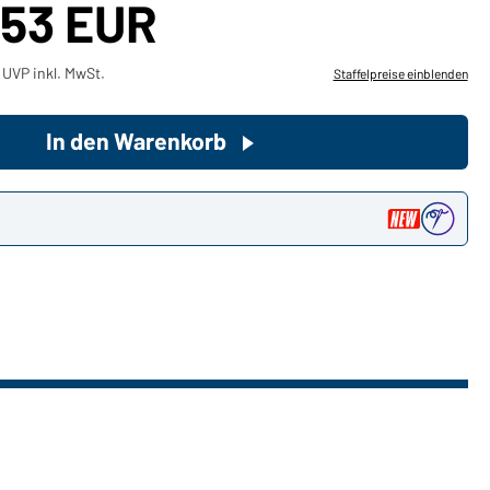
,53 EUR
Sie möchten gerne für Ihren
 UVP inkl. MwSt.
Staffelpreise einblenden
privaten Bedarf einkaufen?
Hier geht's zu unserem
Endkundenshop
In den Warenkorb
n