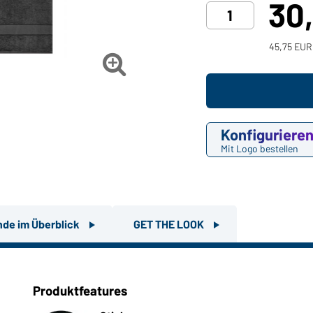
30
45,75 EUR

Konfiguriere
Mit Logo bestellen
nde im Überblick
GET THE LOOK
Produktfeatures