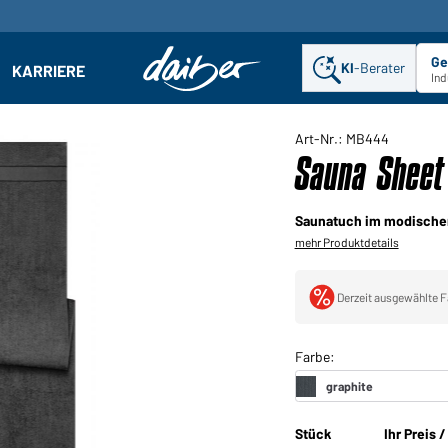
Ge
KI
-Berater
KARRIERE
ehmen: Untermenü öffnen
Ind
Art-Nr.: MB444
Sauna Sheet
Saunatuch im modische
mehr Produktdetails
Derzeit ausgewählte F
Stück
Ihr Preis 