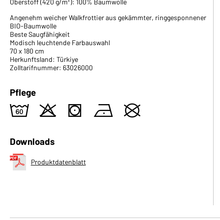
Oberstoff (420 g/m²): 100% Baumwolle
Angenehm weicher Walkfrottier aus gekämmter, ringgesponnener
BIO-Baumwolle
Beste Saugfähigkeit
Modisch leuchtende Farbauswahl
70 x 180 cm
Herkunftsland: Türkiye
Zolltarifnummer: 63026000
Pflege
4
o
s
n
U
Downloads
Produktdatenblatt