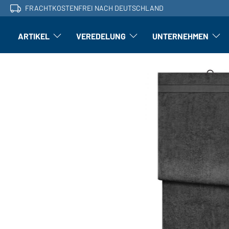
FRACHTKOSTENFREI NACH DEUTSCHLAND
ARTIKEL
VEREDELUNG
UNTERNEHMEN
Artikel: Untermenü öffnen
Veredelung: Untermenü öffnen
Untern