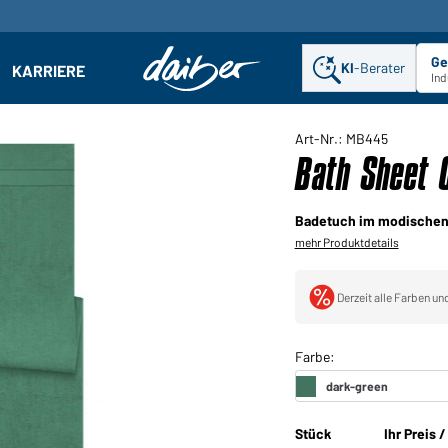
Ge
KI
-Berater
KARRIERE
ehmen: Untermenü öffnen
Ind
Art-Nr.: MB445
Bath Sheet 
Badetuch im modischen
mehr Produktdetails
Derzeit alle Farben un
Stück
Ihr Preis 