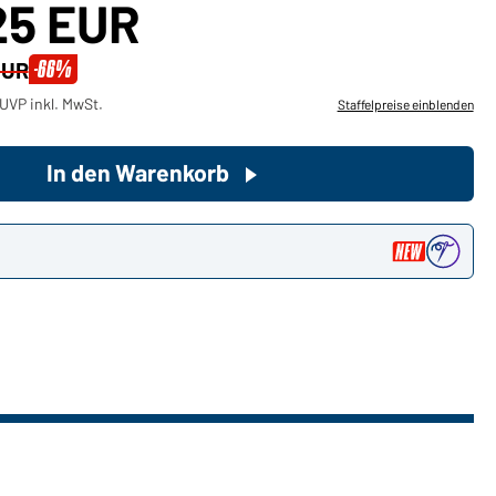
25 EUR
Sie möchten gerne für Ihren
-66%
EUR
privaten Bedarf einkaufen?
UVP inkl. MwSt.
Staffelpreise einblenden
Hier geht's zu unserem
Endkundenshop
In den Warenkorb
n