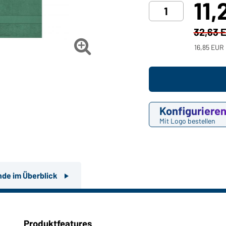
11,
32,63 

16,85 EUR 
Konfiguriere
Mit Logo bestellen
nde im Überblick
Produktfeatures