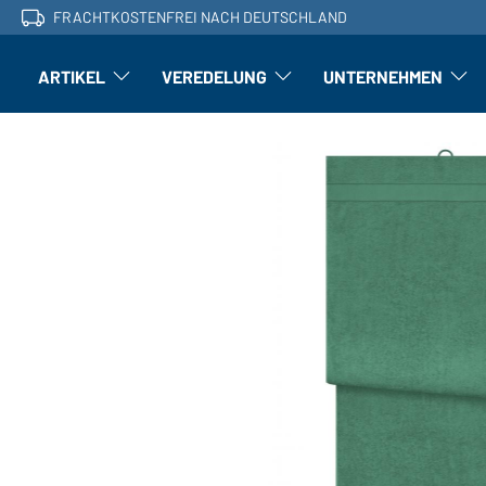
FRACHTKOSTENFREI NACH DEUTSCHLAND
ARTIKEL
VEREDELUNG
UNTERNEHMEN
Artikel: Untermenü öffnen
Veredelung: Untermenü öffnen
Untern