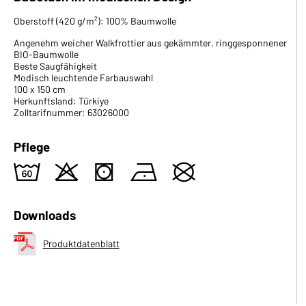
Oberstoff (420 g/m²): 100% Baumwolle
Angenehm weicher Walkfrottier aus gekämmter, ringgesponnener
BIO-Baumwolle
Beste Saugfähigkeit
Modisch leuchtende Farbauswahl
100 x 150 cm
Herkunftsland: Türkiye
Zolltarifnummer: 63026000
Pflege
4
o
s
n
U
Downloads
Produktdatenblatt