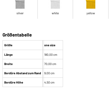
silver
white
yellow
Größentabelle
Größe
one size
Länge
180,00 cm
Breite
70,00 cm
Bordüre Abstand zum Rand
9,00 cm
Bordüre Höhe
4,50 cm