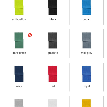
acid-yellow
black
cobalt
dark-green
graphite
mid-grey
navy
red
royal