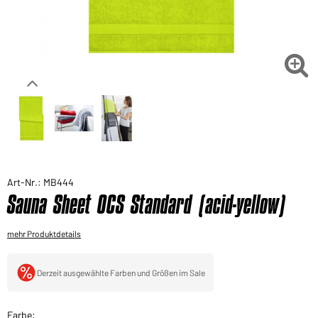
Sie möchten gerne für Ihren privaten Bedarf
einkaufen?
Hier geht's zu unserem Endkundenshop

Art-Nr.: MB444
Sauna Sheet OCS Standard (acid-yellow)
mehr Produktdetails
Derzeit ausgewählte Farben und Größen im Sale