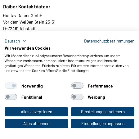
Daiber Kontaktdaten:
Gustav Daiber GmbH
Vor dem Weißen Stein 25-31
D-72461 Albstadt
Deutsch
Datenschutzbestimmungen
Wir verwenden Cookies
Kataloge herunterladen oder bestellen
Wir können diese zur Analyse unserer Besucherdaten platzieren, um unsere
Webseite zu verbessern, personalisierte Inhalte anzuzeigen und Ihnen ein
Zu den Katalogen
großartiges Webseiten-Erlebnis zu bieten. Für weitere Informationen zu den von
uns verwendeten Cookies öffnen Sie die Einstellungen.
Notwendig
Performance
AGB
Impressum
Datenschutz
Cookie-Einstellungen
Barrierefreiheit
Funktional
Werbung
© 2026 Daiber
Alles akzeptieren
Einstellungen speichern
Zum Privatkunden-Shop
Alles ablehnen
Einstellungen anpassen