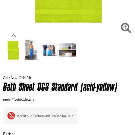
Sie möchten gerne für Ihren privaten Bedarf
einkaufen?
Hier geht's zu unserem Endkundenshop

Art-Nr.: MB445
Bath Sheet OCS Standard (acid-yellow)
mehr Produktdetails
Derzeit alle Farben und Größen im Sale