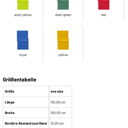
acid-yellow
dark-green
red
royal
yellow
Größentabelle
Größe
one size
Länge
150,00 cm
Breite
100,00 cm
Bordüre Abstand zum Rand
10,00 cm