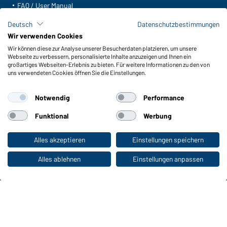
FAQ / User Manual
Lagerbestand abfragen
Deutsch
Datenschutzbestimmungen
Meldeportal nach Hinweisgeberschutz
Wir verwenden Cookies
Wir können diese zur Analyse unserer Besucherdaten platzieren, um unsere
Funktionen & Pflege
Webseite zu verbessern, personalisierte Inhalte anzuzeigen und Ihnen ein
Produkteigenschaften
großartiges Webseiten-Erlebnis zu bieten. Für weitere Informationen zu den von
uns verwendeten Cookies öffnen Sie die Einstellungen.
Pflegehinweise
Größen
Notwendig
Performance
Farben
Funktional
Werbung
WORKWEAR COLLECTION
Alles akzeptieren
Einstellungen speichern
Zum Privatkunden-Shop
Die ideale Wahl für Professionals: Kollektionen
entdecken!
Alles ablehnen
Einstellungen anpassen
CORPORATE WORKWEAR
Großer Auftritt für Unternehmen: Katalog
entdecken!