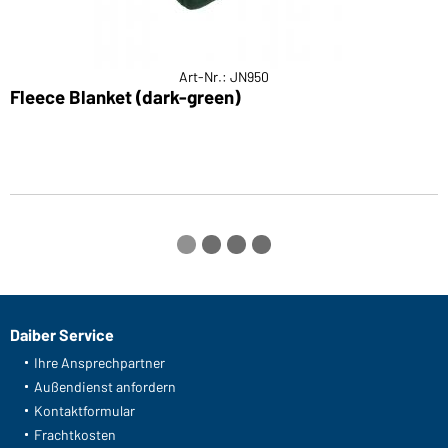
Art-Nr.: JN950
Fleece Blanket (dark-green)
B
Daiber Service
Ihre Ansprechpartner
Außendienst anfordern
Kontaktformular
Frachtkosten