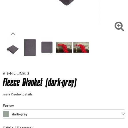
Sie möchten gerne für Ihren privaten Bedarf
einkaufen?
Hier geht's zu unserem Endkundenshop

Art-Nr.: JN900
Fleece Blanket (dark-grey)
mehr Produktdetails