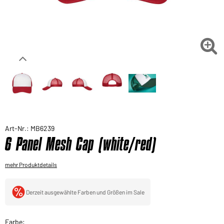
Sie möchten gerne für Ihren privaten Bedarf
einkaufen?
Hier geht's zu unserem Endkundenshop

Art-Nr.: MB6239
6 Panel Mesh Cap (white/red)
mehr Produktdetails
Derzeit ausgewählte Farben und Größen im Sale