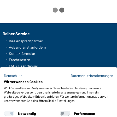
Daiber Service
Ihre Ansprechpartner
Außendienst anfordern
Kontaktformular
Frachtkosten
FAQ / User Manual
Lagerbestand abfragen
Deutsch
Datenschutzbestimmungen
Meldeportal nach Hinweisgeberschutz
Wir verwenden Cookies
Wir können diese zur Analyse unserer Besucherdaten platzieren, um unsere
Funktionen & Pflege
Webseite zu verbessern, personalisierte Inhalte anzuzeigen und Ihnen ein
Produkteigenschaften
großartiges Webseiten-Erlebnis zu bieten. Für weitere Informationen zu den von
uns verwendeten Cookies öffnen Sie die Einstellungen.
Pflegehinweise
Größen
Notwendig
Performance
Farben