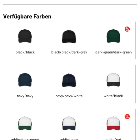
Verfügbare Farben
black/black
black/black/dark-grey
dark-green/dark-green
navy/navy
navy/navy/white
white/black
white/dark-green
white/navy
white/red