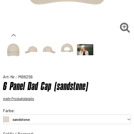
Sie möchten gerne für Ihren privaten Bedarf
einkaufen?
Hier geht's zu unserem Endkundenshop

Art-Nr.: MB6256
6 Panel Dad Cap (sandstone)
mehr Produktdetails