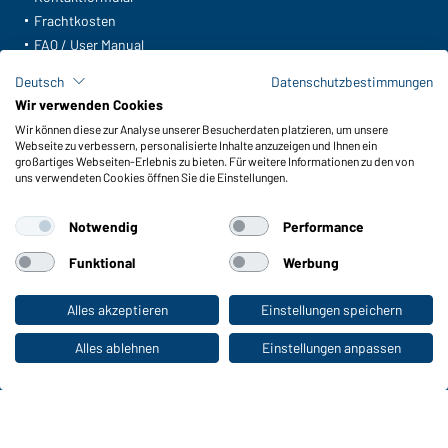
Frachtkosten
FAQ / User Manual
Lagerbestand abfragen
Deutsch
Datenschutzbestimmungen
Meldeportal nach Hinweisgeberschutz
Wir verwenden Cookies
Wir können diese zur Analyse unserer Besucherdaten platzieren, um unsere
Funktionen & Pflege
Webseite zu verbessern, personalisierte Inhalte anzuzeigen und Ihnen ein
Produkteigenschaften
großartiges Webseiten-Erlebnis zu bieten. Für weitere Informationen zu den von
uns verwendeten Cookies öffnen Sie die Einstellungen.
Pflegehinweise
Größen
Notwendig
Performance
Farben
Funktional
Werbung
WORKWEAR COLLECTION
Alles akzeptieren
Einstellungen speichern
Zum Privatkunden-Shop
Die ideale Wahl für Professionals: Kollektionen
entdecken!
Alles ablehnen
Einstellungen anpassen
CORPORATE WORKWEAR
Großer Auftritt für Unternehmen: Katalog