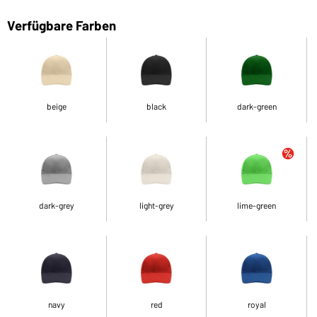
Verfügbare Farben
beige
black
dark-green
dark-grey
light-grey
lime-green
navy
red
royal