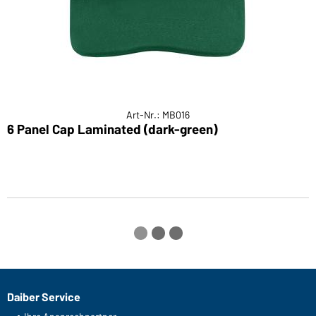
Art-Nr.: MB016
6 Panel Cap Laminated (dark-green)
6
Daiber Service