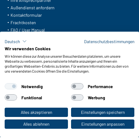
Ihre Ansprechpartner
Außendienst anfordern
Kontaktformular
Frachtkosten
FAQ / User Manual
Lagerbestand abfragen
Deutsch
Datenschutzbestimmungen
Meldeportal nach Hinweisgeberschutz
Wir verwenden Cookies
Wir können diese zur Analyse unserer Besucherdaten platzieren, um unsere
Funktionen & Pflege
Webseite zu verbessern, personalisierte Inhalte anzuzeigen und Ihnen ein
Produkteigenschaften
großartiges Webseiten-Erlebnis zu bieten. Für weitere Informationen zu den von
uns verwendeten Cookies öffnen Sie die Einstellungen.
Pflegehinweise
Größen
Notwendig
Performance
Farben
Funktional
Werbung
WORKWEAR COLLECTION
Alles akzeptieren
Einstellungen speichern
Zum Privatkunden-Shop
Die ideale Wahl für Professionals: Kollektionen
entdecken!
Alles ablehnen
Einstellungen anpassen