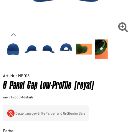
Sie möchten gerne für Ihren privaten Bedarf
einkaufen?
Hier geht's zu unserem Endkundenshop

Art-Nr.: MB018
6 Panel Cap Low-Profile (royal)
mehr Produktdetails
Derzeit ausgewählte Farben und Größen im Sale