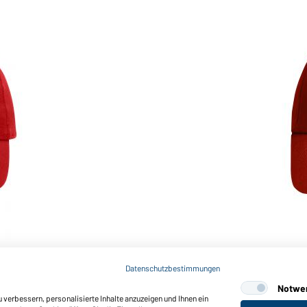
Art-Nr.: MB6111
6 Panel Raver Cap (wine)
Datenschutzbestimmungen
Notwe
verbessern, personalisierte Inhalte anzuzeigen und Ihnen ein