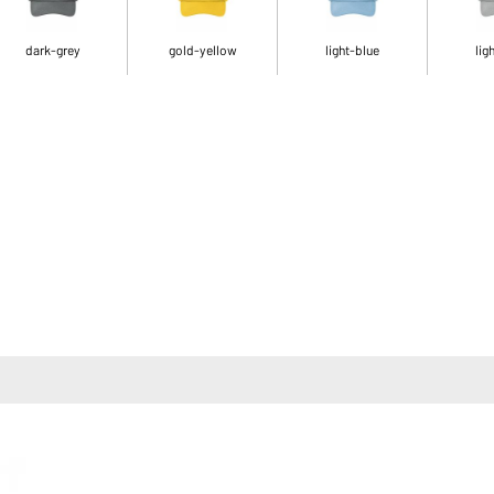
dark-grey
gold-yellow
light-blue
lig