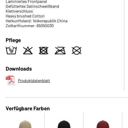
Laminiertes Frontpanel
Gefüttertes Satinschweißband
Klettverschluss
Heavy brushed Cotton
Herkunftsland: Volksrepublik China
Zolltarifnummer: 65050030
Pflege
t
o
d
m
U
Downloads
Produktdatenblatt
Verfügbare Farben