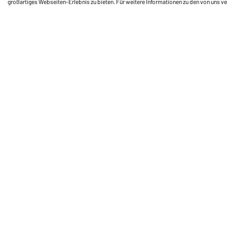
großartiges Webseiten-Erlebnis zu bieten. Für weitere Informationen zu den von uns v
Daiber Service
Fu
Ihre Ansprechpartner
Außendienst anfordern
Kontaktformular
Frachtkosten
FAQ / User Manual
Lagerbestand abfragen
Meldeportal nach Hinweisgeberschutz