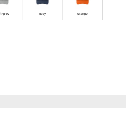
ht-grey
navy
orange