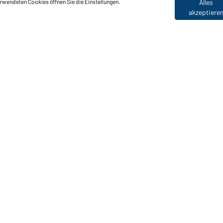
erwendeten Cookies öffnen Sie die Einstellungen.
Alles
akzeptiere
nktionen & Pflege
Produkteigenschaften
Pflegehinweise
Größen
Farben