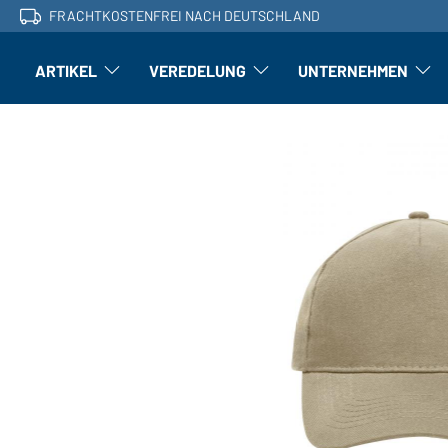
FRACHTKOSTENFREI NACH DEUTSCHLAND
ARTIKEL
VEREDELUNG
UNTERNEHMEN
Artikel: Untermenü öffnen
Veredelung: Untermenü öffnen
Untern