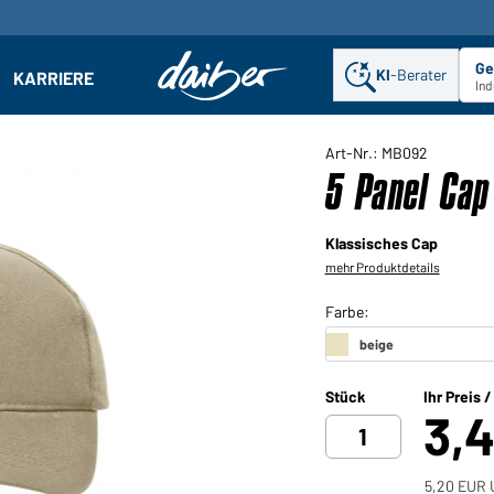
Ge
KI
-Berater
KARRIERE
ehmen: Untermenü öffnen
Ind
Art-Nr.: MB092
5 Panel Cap
Klassisches Cap
mehr Produktdetails
Stück
Ihr Preis 
3,
5,20 EUR 